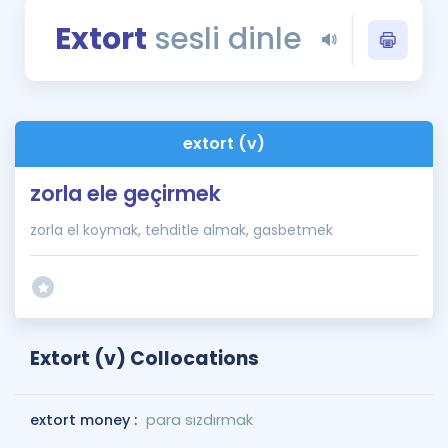
Puan Hesaplama
Extort
sesli dinle
Rehberlik Aracı
ÖSYM Sınav Takvimi
extort (v)
Kampanyalar
zorla ele geçirmek
Blog
zorla el koymak, tehditle almak, gasbetmek
İngilizce Gramer
Extort (v) Collocations
extort money :
para sızdırmak