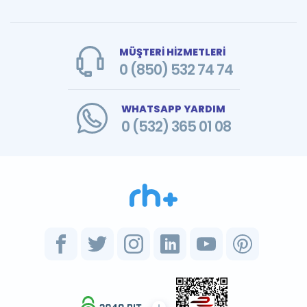
MÜŞTERİ HİZMETLERİ
0 (850) 532 74 74
WHATSAPP YARDIM
0 (532) 365 01 08