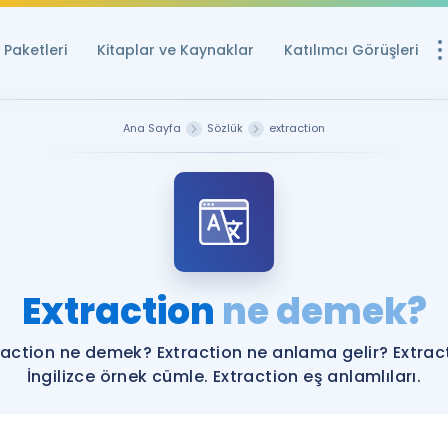
Paketleri
Kitaplar ve Kaynaklar
Katılımcı Görüşleri
Ücretsiz Kayna
Ana Sayfa
Sözlük
extraction
YDS ve YÖKDİL içi
Sözlük
İngilizce Sınavları
Puan Hesapla
Extraction
ne demek?
YDS ve YÖKDİL P
Remz
Rehberlik Aracı
raction ne demek? Extraction ne anlama gelir? Extrac
YDS ve YÖKDİL'e H
İngilizce örnek cümle. Extraction eş anlamlıları.
ÖSYM Sınav Ta
Tüm ÖSYM Sınavl