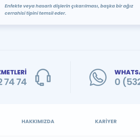
Enfekte veya hasarlı dişlerin çıkarılması, başka bir ağız
cerrahisi tipini temsil eder.
ZMETLERİ
WHATSA
 74 74
0 (53
HAKKIMIZDA
KARIYER