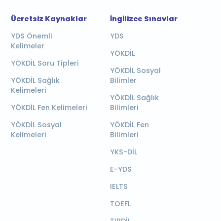
Ücretsiz Kaynaklar
İngilizce Sınavlar
YDS Önemli
YDS
Kelimeler
YÖKDİL
YÖKDİL Soru Tipleri
YÖKDİL Sosyal
YÖKDİL Sağlık
Bilimler
Kelimeleri
YÖKDİL Sağlık
YÖKDİL Fen Kelimeleri
Bilimleri
YÖKDİL Sosyal
YÖKDİL Fen
Kelimeleri
Bilimleri
YKS-DİL
E-YDS
IELTS
TOEFL