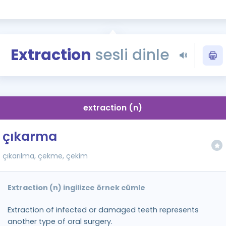
Kampanyalar
Eğitim ve Kitaplar
Blog
Extraction
sesli dinle
YDS - YÖKDİL Tüm S
İngilizce Gram
İngilizce Gramer
extraction (n)
çıkarma
çıkarılma, çekme, çekim
Extraction (n) ingilizce örnek cümle
Extraction of infected or damaged teeth represents
another type of oral surgery.