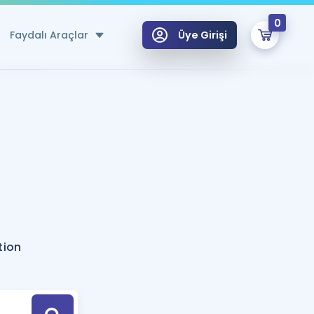
0
Faydalı Araçlar
Üye Girişi
klar
n Ücretsiz Kaynaklar
 için Özel Sözlük
Sepetin Şu An Boş.
ma
uan Hesaplama Aracı
i Hoca ile seni sınava hazırlayacak onlarca eğitim seni bekliyor!
Şifremi Hatırlamıyorum
GİRİŞ YAP
tion
azırlananlar için Öneriler
kvimi
ÜYE DEĞİLİM
arı Tek Takvimde