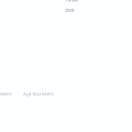
TIPDİL
DUS
 Metni
Açık Rıza Metni