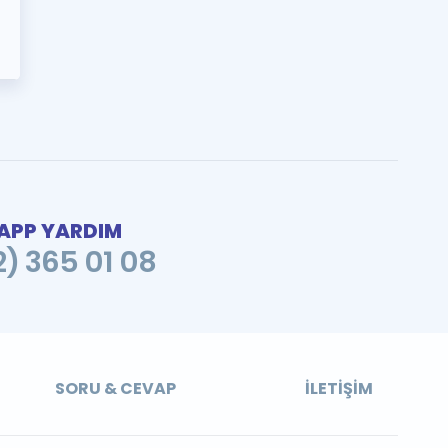
PP YARDIM
2) 365 01 08
SORU & CEVAP
İLETIŞIM