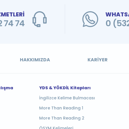
ZMETLERİ
WHATSA
 74 74
0 (53
HAKKIMIZDA
KARIYER
alışma
YDS & YÖKDİL Kitapları
İngilizce Kelime Bulmacası
More Than Reading 1
More Than Reading 2
ÖSYM Kelimeleri