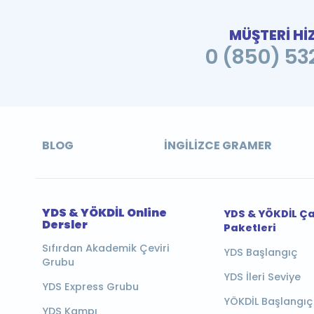
MÜŞTERİ Hİ
0 (850) 532
BLOG
İNGILIZCE GRAMER
YDS & YÖKDİL Online
YDS & YÖKDİL Ç
Dersler
Paketleri
Sıfırdan Akademik Çeviri
YDS Başlangıç
Grubu
YDS İleri Seviye
YDS Express Grubu
YÖKDİL Başlangıç
YDS Kampı