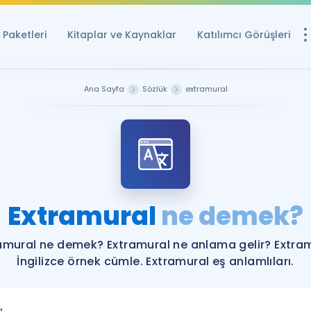
Paketleri
Kitaplar ve Kaynaklar
Katılımcı Görüşleri
Ücretsiz Kayna
Ana Sayfa
Sözlük
extramural
YDS ve YÖKDİL içi
Sözlük
İngilizce Sınavları
Puan Hesapla
Extramural
ne demek?
YDS ve YÖKDİL P
Remz
Rehberlik Aracı
amural ne demek? Extramural ne anlama gelir? Extra
YDS ve YÖKDİL'e H
İngilizce örnek cümle. Extramural eş anlamlıları.
ÖSYM Sınav Ta
Tüm ÖSYM Sınavl