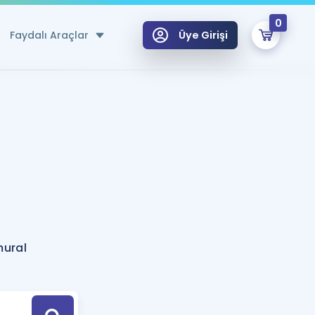
0
Faydalı Araçlar
Üye Girişi
klar
n Ücretsiz Kaynaklar
 için Özel Sözlük
Sepetin Şu An Boş.
ma
uan Hesaplama Aracı
i Hoca ile seni sınava hazırlayacak onlarca eğitim seni bekliyor!
Şifremi Hatırlamıyorum
GİRİŞ YAP
mural
azırlananlar için Öneriler
kvimi
ÜYE DEĞİLİM
arı Tek Takvimde