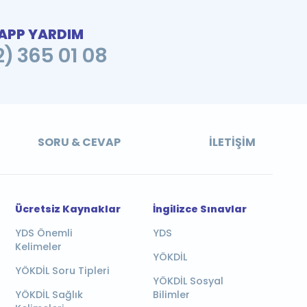
PP YARDIM
2) 365 01 08
SORU & CEVAP
İLETIŞIM
Ücretsiz Kaynaklar
İngilizce Sınavlar
YDS Önemli
YDS
Kelimeler
YÖKDİL
YÖKDİL Soru Tipleri
YÖKDİL Sosyal
YÖKDİL Sağlık
Bilimler