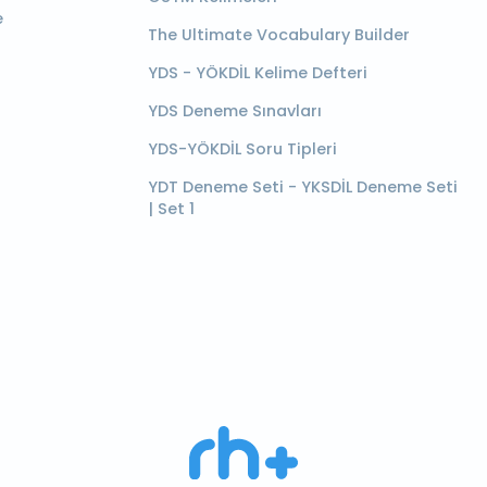
e
The Ultimate Vocabulary Builder
YDS - YÖKDİL Kelime Defteri
YDS Deneme Sınavları
YDS-YÖKDİL Soru Tipleri
YDT Deneme Seti - YKSDİL Deneme Seti
| Set 1