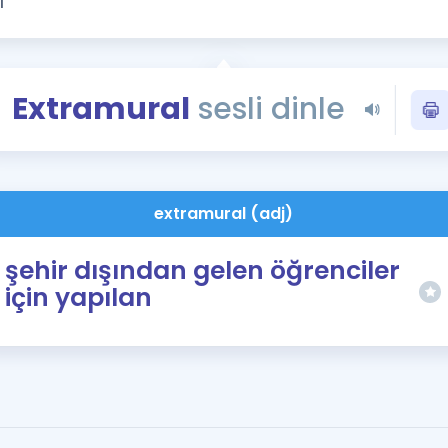
Kampanyalar
Eğitim ve Kitaplar
Blog
Extramural
sesli dinle
YDS - YÖKDİL Tüm S
İngilizce Gram
İngilizce Gramer
extramural (adj)
şehir dışından gelen öğrenciler
için yapılan