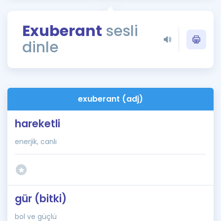
Puan Hesaplama
Exuberant
sesli
Rehberlik Aracı
dinle
ÖSYM Sınav Takvimi
Kampanyalar
Blog
exuberant (adj)
İngilizce Gramer
hareketli
enerjik, canlı
gür (bitki)
bol ve güçlü