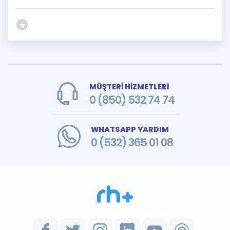
MÜŞTERİ HİZMETLERİ
0 (850) 532 74 74
WHATSAPP YARDIM
0 (532) 365 01 08