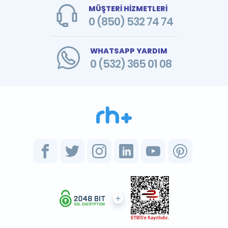
MÜŞTERİ HİZMETLERİ
0 (850) 532 74 74
WHATSAPP YARDIM
0 (532) 365 01 08