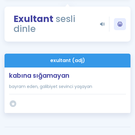
Puan Hesaplama
Exultant
sesli
Rehberlik Aracı
dinle
ÖSYM Sınav Takvimi
Kampanyalar
Blog
exultant (adj)
İngilizce Gramer
kabına sığamayan
bayram eden, galibiyet sevinci yaşayan