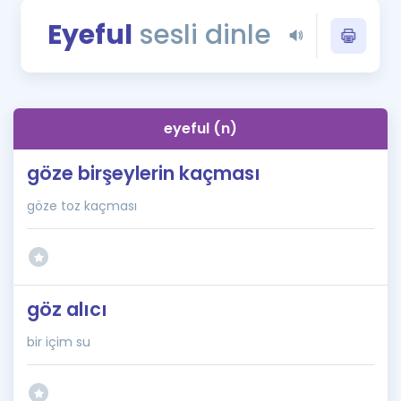
Puan Hesaplama
Eyeful
sesli dinle
Rehberlik Aracı
ÖSYM Sınav Takvimi
eyeful (n)
Kampanyalar
göze birşeylerin kaçması
Blog
göze toz kaçması
İngilizce Gramer
göz alıcı
bir içim su