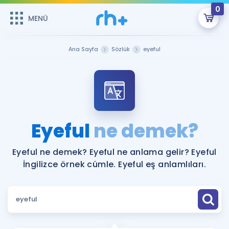
0
MENÜ
MENÜ
Üye Girişi
Ana Sayfa
Sözlük
eyeful
Online Dersler
Sepetin Şu An Boş.
Çalışma Paketleri
Remzi Hoca ile seni sınava hazırlayacak onlarca eğitim seni
bekliyor!
Kitaplar ve Kaynaklar
GİRİŞ YAP
Eyeful
ne demek?
Katılımcı Görüşleri
Şifremi Hatırlamıyorum
Eyeful ne demek? Eyeful ne anlama gelir? Eyeful
İngilizce örnek cümle. Eyeful eş anlamlıları.
ÜYE DEĞİLİM
Faydalı Araçlar
Ücretsiz Kaynaklar
Blog
İngilizce Gramer
Hakkımızda
Kariyer
Sözlük
Soru & Cevap
İletişim