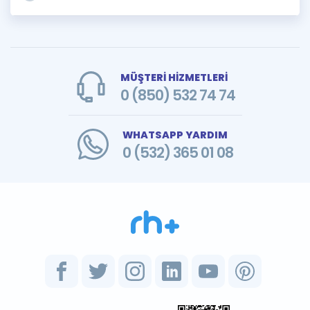
MÜŞTERİ HİZMETLERİ
0 (850) 532 74 74
WHATSAPP YARDIM
0 (532) 365 01 08