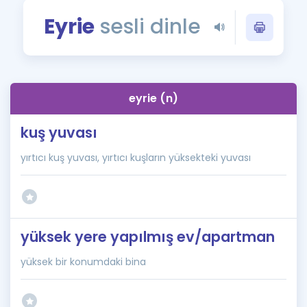
Puan Hesaplama
Eyrie
sesli dinle
Rehberlik Aracı
ÖSYM Sınav Takvimi
eyrie (n)
Kampanyalar
kuş yuvası
Blog
yırtıcı kuş yuvası, yırtıcı kuşların yüksekteki yuvası
İngilizce Gramer
yüksek yere yapılmış ev/apartman
yüksek bir konumdaki bina