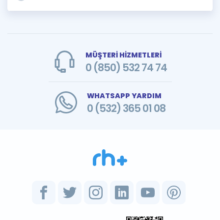
MÜŞTERİ HİZMETLERİ
0 (850) 532 74 74
WHATSAPP YARDIM
0 (532) 365 01 08