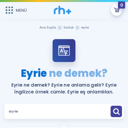
0
MENÜ
MENÜ
Üye Girişi
Ana Sayfa
Sözlük
eyrie
Online Dersler
Sepetin Şu An Boş.
Çalışma Paketleri
Remzi Hoca ile seni sınava hazırlayacak onlarca eğitim seni
bekliyor!
Kitaplar ve Kaynaklar
GİRİŞ YAP
Eyrie
ne demek?
Katılımcı Görüşleri
Şifremi Hatırlamıyorum
Eyrie ne demek? Eyrie ne anlama gelir? Eyrie
İngilizce örnek cümle. Eyrie eş anlamlıları.
ÜYE DEĞİLİM
Faydalı Araçlar
Ücretsiz Kaynaklar
Blog
İngilizce Gramer
Hakkımızda
Kariyer
Sözlük
Soru & Cevap
İletişim