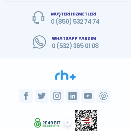
MÜŞTERİ HİZMETLERİ
0 (850) 532 74 74
WHATSAPP YARDIM
0 (532) 365 01 08