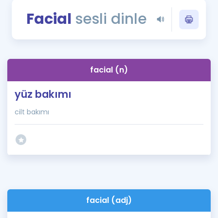
Puan Hesaplama
Facial
sesli dinle
Rehberlik Aracı
ÖSYM Sınav Takvimi
facial (n)
Kampanyalar
yüz bakımı
Blog
cilt bakımı
İngilizce Gramer
facial (adj)