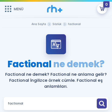
0
MENÜ
MENÜ
Üye Girişi
Ana Sayfa
Sözlük
factional
Online Dersler
Sepetin Şu An Boş.
Çalışma Paketleri
Remzi Hoca ile seni sınava hazırlayacak onlarca eğitim seni
bekliyor!
Kitaplar ve Kaynaklar
GİRİŞ YAP
Factional
ne demek?
Katılımcı Görüşleri
Şifremi Hatırlamıyorum
Factional ne demek? Factional ne anlama gelir?
Factional İngilizce örnek cümle. Factional eş
ÜYE DEĞİLİM
Faydalı Araçlar
anlamlıları.
Ücretsiz Kaynaklar
Blog
İngilizce Gramer
Hakkımızda
Kariyer
Sözlük
Soru & Cevap
İletişim