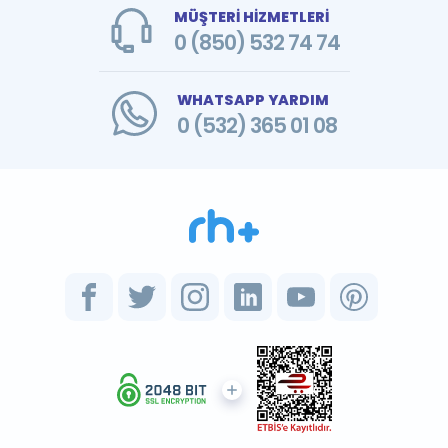
MÜŞTERİ HİZMETLERİ
0 (850) 532 74 74
WHATSAPP YARDIM
0 (532) 365 01 08