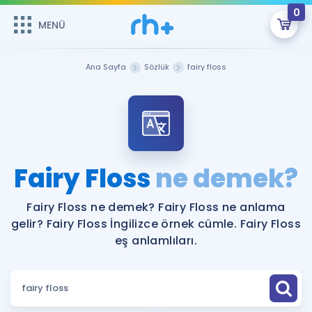
0
MENÜ
MENÜ
Üye Girişi
Ana Sayfa
Sözlük
fairy floss
Online Dersler
Sepetin Şu An Boş.
Çalışma Paketleri
Remzi Hoca ile seni sınava hazırlayacak onlarca eğitim seni
bekliyor!
Kitaplar ve Kaynaklar
GİRİŞ YAP
Fairy Floss
ne demek?
Katılımcı Görüşleri
Şifremi Hatırlamıyorum
Fairy Floss ne demek? Fairy Floss ne anlama
gelir? Fairy Floss İngilizce örnek cümle. Fairy Floss
ÜYE DEĞİLİM
Faydalı Araçlar
eş anlamlıları.
Ücretsiz Kaynaklar
Blog
İngilizce Gramer
Hakkımızda
Kariyer
Sözlük
Soru & Cevap
İletişim