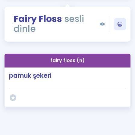
Puan Hesaplama
Fairy Floss
sesli
Rehberlik Aracı
dinle
ÖSYM Sınav Takvimi
Kampanyalar
Blog
fairy floss (n)
İngilizce Gramer
pamuk şekeri