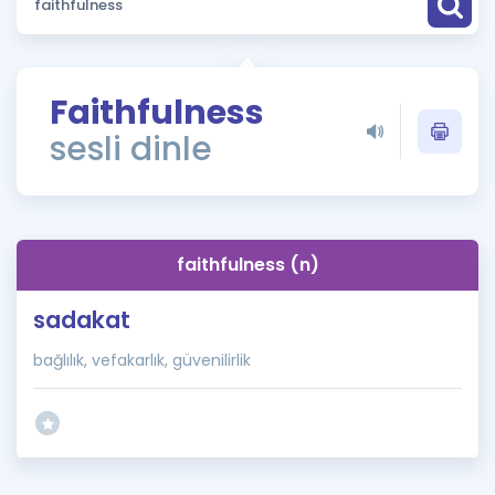
Puan Hesaplama
Rehberlik Aracı
Faithfulness
ÖSYM Sınav Takvimi
sesli dinle
Kampanyalar
Blog
faithfulness (n)
İngilizce Gramer
sadakat
bağlılık, vefakarlık, güvenilirlik