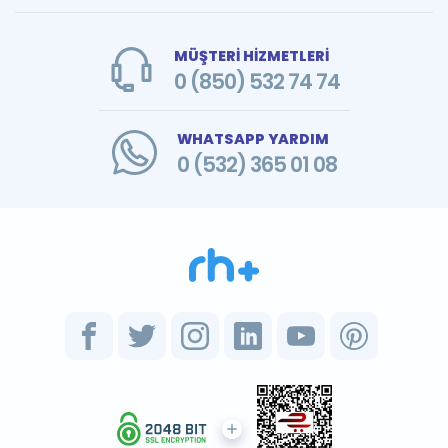
MÜŞTERİ HİZMETLERİ
0 (850) 532 74 74
WHATSAPP YARDIM
0 (532) 365 01 08