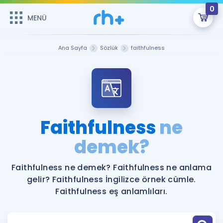
0
MENÜ
MENÜ
Üye Girişi
Ana Sayfa
Sözlük
faithfulness
Online Dersler
Sepetin Şu An Boş.
Çalışma Paketleri
Remzi Hoca ile seni sınava hazırlayacak onlarca eğitim seni
bekliyor!
Kitaplar ve Kaynaklar
GİRİŞ YAP
Faithfulness
ne
Katılımcı Görüşleri
demek?
Şifremi Hatırlamıyorum
ÜYE DEĞİLİM
Faydalı Araçlar
Faithfulness ne demek? Faithfulness ne anlama
gelir? Faithfulness İngilizce örnek cümle.
Ücretsiz Kaynaklar
Blog
İngilizce Gramer
Faithfulness eş anlamlıları.
Hakkımızda
Kariyer
Sözlük
Soru & Cevap
İletişim