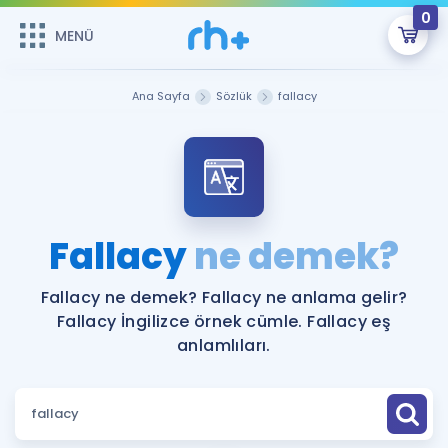
0
MENÜ
MENÜ
Üye Girişi
Ana Sayfa
Sözlük
fallacy
Online Dersler
Sepetin Şu An Boş.
Çalışma Paketleri
Remzi Hoca ile seni sınava hazırlayacak onlarca eğitim seni
bekliyor!
Kitaplar ve Kaynaklar
GİRİŞ YAP
Fallacy
ne demek?
Katılımcı Görüşleri
Şifremi Hatırlamıyorum
Fallacy ne demek? Fallacy ne anlama gelir?
Fallacy İngilizce örnek cümle. Fallacy eş
ÜYE DEĞİLİM
Faydalı Araçlar
anlamlıları.
Ücretsiz Kaynaklar
Blog
İngilizce Gramer
Hakkımızda
Kariyer
Sözlük
Soru & Cevap
İletişim