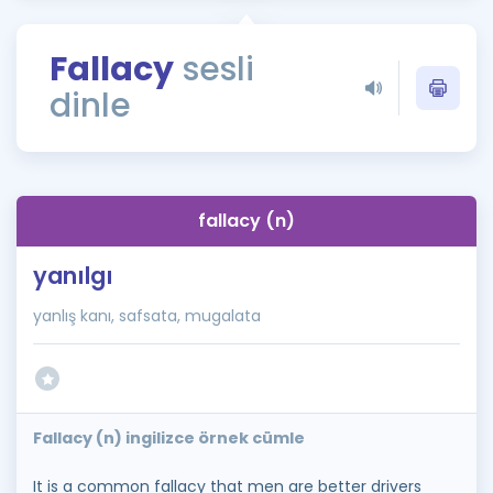
Puan Hesaplama
Fallacy
sesli
Rehberlik Aracı
dinle
ÖSYM Sınav Takvimi
Kampanyalar
Blog
fallacy (n)
İngilizce Gramer
yanılgı
yanlış kanı, safsata, mugalata
Fallacy (n) ingilizce örnek cümle
It is a common fallacy that men are better drivers