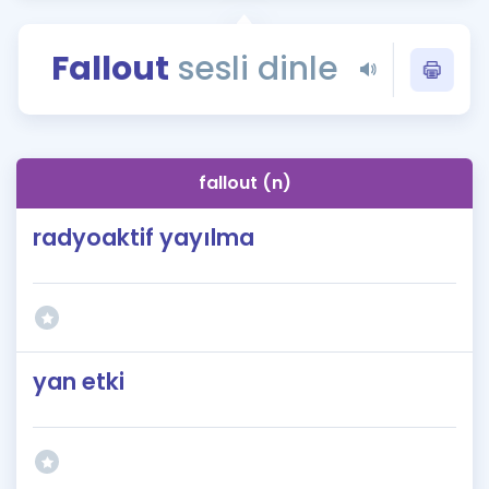
Puan Hesaplama
Fallout
sesli dinle
Rehberlik Aracı
ÖSYM Sınav Takvimi
Kampanyalar
fallout (n)
Blog
radyoaktif yayılma
İngilizce Gramer
yan etki