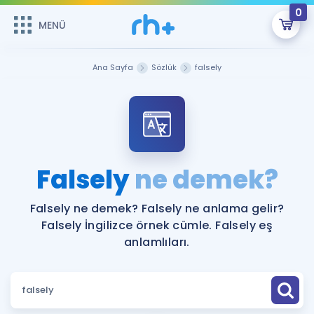
0
MENÜ
MENÜ
Üye Girişi
Ana Sayfa
Sözlük
falsely
Online Dersler
Sepetin Şu An Boş.
Çalışma Paketleri
Remzi Hoca ile seni sınava hazırlayacak onlarca eğitim seni
bekliyor!
Kitaplar ve Kaynaklar
GİRİŞ YAP
Falsely
ne demek?
Katılımcı Görüşleri
Şifremi Hatırlamıyorum
Falsely ne demek? Falsely ne anlama gelir?
Falsely İngilizce örnek cümle. Falsely eş
ÜYE DEĞİLİM
Faydalı Araçlar
anlamlıları.
Ücretsiz Kaynaklar
Blog
İngilizce Gramer
Hakkımızda
Kariyer
Sözlük
Soru & Cevap
İletişim