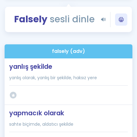
Puan Hesaplama
Falsely
sesli dinle
Rehberlik Aracı
ÖSYM Sınav Takvimi
Kampanyalar
falsely (adv)
Blog
yanlış şekilde
İngilizce Gramer
yanlış olarak, yanlış bir şekilde, haksız yere
yapmacık olarak
sahte biçimde, aldatıcı şekilde