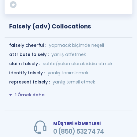
Falsely (adv) Collocations
falsely cheerful :
yapmacık biçimde neşeli
attribute falsely :
yanlış atfetmek
claim falsely :
sahte/yalan olarak iddia etmek
identify falsely :
yanlış tanımlamak
represent falsely :
yanlış temsil etmek
1 Örnek daha
MÜŞTERİ HİZMETLERİ
0 (850) 532 74 74