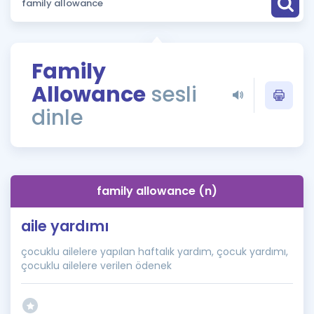
Puan Hesaplama
Rehberlik Aracı
Family
ÖSYM Sınav Takvimi
Allowance
sesli
Kampanyalar
dinle
Blog
İngilizce Gramer
family allowance (n)
aile yardımı
çocuklu ailelere yapılan haftalık yardım, çocuk yardımı,
çocuklu ailelere verilen ödenek