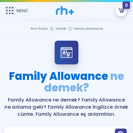
0
MENÜ
MENÜ
Üye Girişi
Ana Sayfa
Sözlük
family allowance
Online Dersler
Sepetin Şu An Boş.
Çalışma Paketleri
Remzi Hoca ile seni sınava hazırlayacak onlarca eğitim seni
bekliyor!
Kitaplar ve Kaynaklar
GİRİŞ YAP
Family Allowance
ne
Katılımcı Görüşleri
demek?
Şifremi Hatırlamıyorum
ÜYE DEĞİLİM
Faydalı Araçlar
Family Allowance ne demek? Family Allowance
ne anlama gelir? Family Allowance İngilizce örnek
Ücretsiz Kaynaklar
Blog
İngilizce Gramer
cümle. Family Allowance eş anlamlıları.
Hakkımızda
Kariyer
Sözlük
Soru & Cevap
İletişim