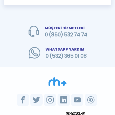
MÜŞTERİ HİZMETLERİ
0 (850) 532 74 74
WHATSAPP YARDIM
0 (532) 365 01 08