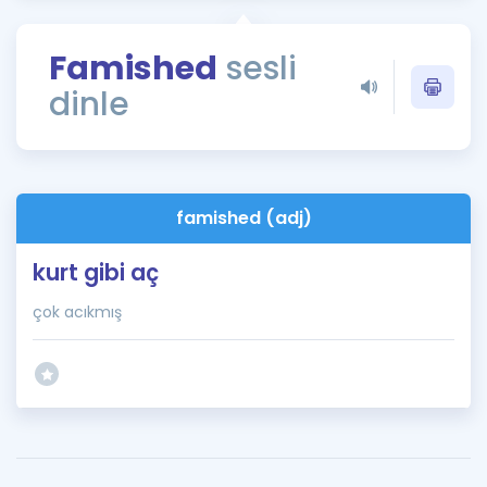
Puan Hesaplama
Famished
sesli
Rehberlik Aracı
dinle
ÖSYM Sınav Takvimi
Kampanyalar
Blog
famished (adj)
İngilizce Gramer
kurt gibi aç
çok acıkmış