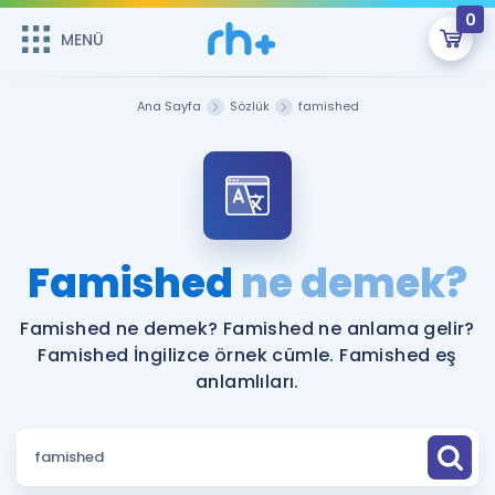
0
MENÜ
MENÜ
Üye Girişi
Ana Sayfa
Sözlük
famished
Online Dersler
Sepetin Şu An Boş.
Çalışma Paketleri
Remzi Hoca ile seni sınava hazırlayacak onlarca eğitim seni
bekliyor!
Kitaplar ve Kaynaklar
GİRİŞ YAP
Famished
ne demek?
Katılımcı Görüşleri
Şifremi Hatırlamıyorum
Famished ne demek? Famished ne anlama gelir?
Famished İngilizce örnek cümle. Famished eş
ÜYE DEĞİLİM
Faydalı Araçlar
anlamlıları.
Ücretsiz Kaynaklar
Blog
İngilizce Gramer
Hakkımızda
Kariyer
Sözlük
Soru & Cevap
İletişim