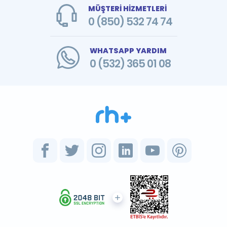
MÜŞTERİ HİZMETLERİ
0 (850) 532 74 74
WHATSAPP YARDIM
0 (532) 365 01 08