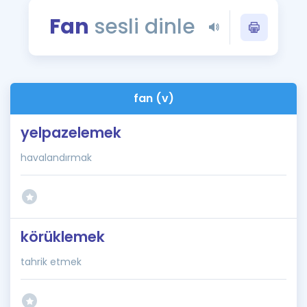
Puan Hesaplama
Fan
sesli dinle
Rehberlik Aracı
ÖSYM Sınav Takvimi
fan (v)
Kampanyalar
yelpazelemek
Blog
havalandırmak
İngilizce Gramer
körüklemek
tahrik etmek