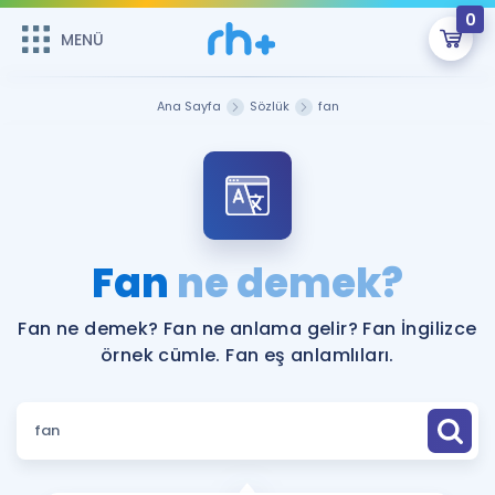
0
MENÜ
MENÜ
Üye Girişi
Ana Sayfa
Sözlük
fan
Online Dersler
Sepetin Şu An Boş.
Çalışma Paketleri
Remzi Hoca ile seni sınava hazırlayacak onlarca eğitim seni
bekliyor!
Kitaplar ve Kaynaklar
GİRİŞ YAP
Fan
ne demek?
Katılımcı Görüşleri
Şifremi Hatırlamıyorum
Fan ne demek? Fan ne anlama gelir? Fan İngilizce
örnek cümle. Fan eş anlamlıları.
ÜYE DEĞİLİM
Faydalı Araçlar
Ücretsiz Kaynaklar
Blog
İngilizce Gramer
Hakkımızda
Kariyer
Sözlük
Soru & Cevap
İletişim