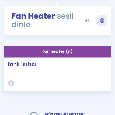
Puan Hesaplama
Fan Heater
sesli
Rehberlik Aracı
dinle
ÖSYM Sınav Takvimi
Kampanyalar
Blog
fan heater (n)
İngilizce Gramer
fanlı ısıtıcı
MÜŞTERİ HİZMETLERİ