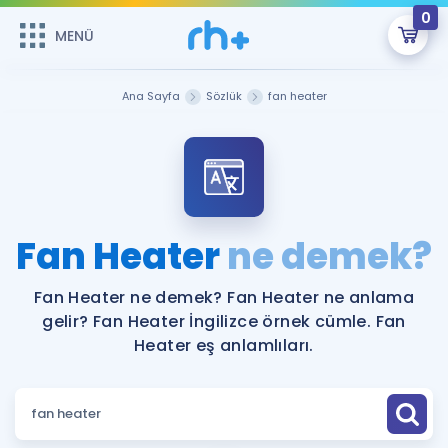
0
MENÜ
MENÜ
Üye Girişi
Ana Sayfa
Sözlük
fan heater
Online Dersler
Sepetin Şu An Boş.
Çalışma Paketleri
Remzi Hoca ile seni sınava hazırlayacak onlarca eğitim seni
bekliyor!
Kitaplar ve Kaynaklar
GİRİŞ YAP
Fan Heater
ne demek?
Katılımcı Görüşleri
Şifremi Hatırlamıyorum
Fan Heater ne demek? Fan Heater ne anlama
gelir? Fan Heater İngilizce örnek cümle. Fan
ÜYE DEĞİLİM
Faydalı Araçlar
Heater eş anlamlıları.
Ücretsiz Kaynaklar
Blog
İngilizce Gramer
Hakkımızda
Kariyer
Sözlük
Soru & Cevap
İletişim