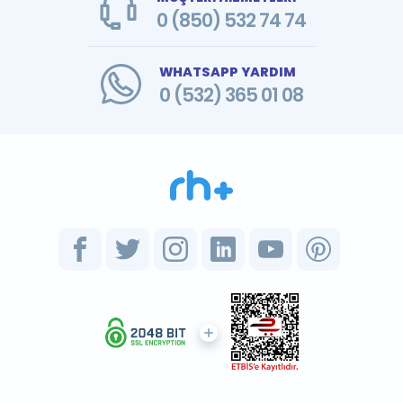
0 (850) 532 74 74
WHATSAPP YARDIM
0 (532) 365 01 08