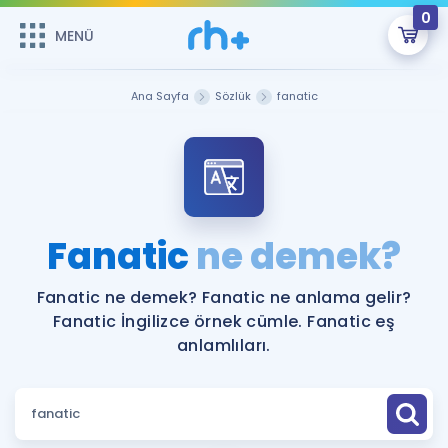
0
MENÜ
MENÜ
Üye Girişi
Ana Sayfa
Sözlük
fanatic
Online Dersler
Sepetin Şu An Boş.
Çalışma Paketleri
Remzi Hoca ile seni sınava hazırlayacak onlarca eğitim seni
bekliyor!
Kitaplar ve Kaynaklar
GİRİŞ YAP
Fanatic
ne demek?
Katılımcı Görüşleri
Şifremi Hatırlamıyorum
Fanatic ne demek? Fanatic ne anlama gelir?
Fanatic İngilizce örnek cümle. Fanatic eş
ÜYE DEĞİLİM
Faydalı Araçlar
anlamlıları.
Ücretsiz Kaynaklar
Blog
İngilizce Gramer
Hakkımızda
Kariyer
Sözlük
Soru & Cevap
İletişim