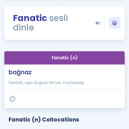
Puan Hesaplama
Fanatic
sesli
Rehberlik Aracı
dinle
ÖSYM Sınav Takvimi
Kampanyalar
Blog
fanatic (n)
İngilizce Gramer
bağnaz
fanatik, aşırı düşkün kimse, mutaassıp
Fanatic (n) Collocations