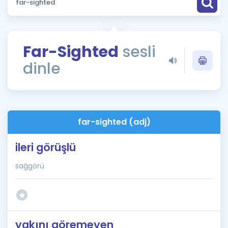
Puan Hesaplama
Rehberlik Aracı
Far-Sighted
sesli
ÖSYM Sınav Takvimi
dinle
Kampanyalar
Blog
far-sighted (adj)
İngilizce Gramer
ileri görüşlü
sağgörü
yakını göremeyen