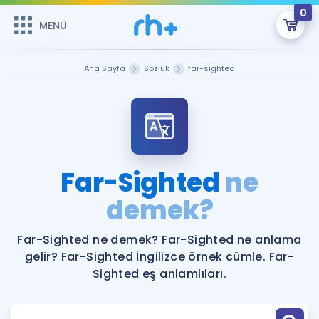
0
MENÜ
MENÜ
Üye Girişi
Ana Sayfa
Sözlük
far-sighted
Online Dersler
Sepetin Şu An Boş.
Çalışma Paketleri
Remzi Hoca ile seni sınava hazırlayacak onlarca eğitim seni
bekliyor!
Kitaplar ve Kaynaklar
GİRİŞ YAP
Far-Sighted
ne
Katılımcı Görüşleri
demek?
Şifremi Hatırlamıyorum
ÜYE DEĞİLİM
Faydalı Araçlar
Far-Sighted ne demek? Far-Sighted ne anlama
gelir? Far-Sighted İngilizce örnek cümle. Far-
Ücretsiz Kaynaklar
Blog
İngilizce Gramer
Sighted eş anlamlıları.
Hakkımızda
Kariyer
Sözlük
Soru & Cevap
İletişim