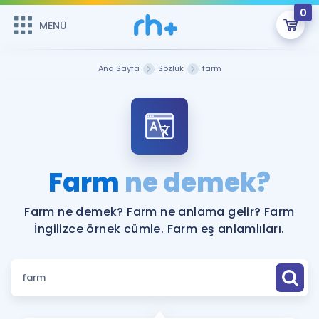
0
MENÜ
MENÜ
Üye Girişi
Ana Sayfa
Sözlük
farm
Online Dersler
Sepetin Şu An Boş.
Çalışma Paketleri
Remzi Hoca ile seni sınava hazırlayacak onlarca eğitim seni
bekliyor!
Kitaplar ve Kaynaklar
GİRİŞ YAP
Farm
ne demek?
Katılımcı Görüşleri
Şifremi Hatırlamıyorum
Farm ne demek? Farm ne anlama gelir? Farm
İngilizce örnek cümle. Farm eş anlamlıları.
ÜYE DEĞİLİM
Faydalı Araçlar
Ücretsiz Kaynaklar
Blog
İngilizce Gramer
Hakkımızda
Kariyer
Sözlük
Soru & Cevap
İletişim