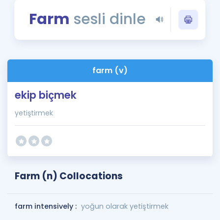
Puan Hesaplama
Farm
sesli dinle
Rehberlik Aracı
ÖSYM Sınav Takvimi
farm (v)
Kampanyalar
ekip biçmek
Blog
yetiştirmek
İngilizce Gramer
Farm (n) Collocations
farm intensively :
yoğun olarak yetiştirmek