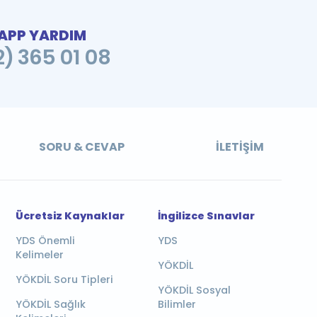
PP YARDIM
2) 365 01 08
SORU & CEVAP
İLETIŞIM
Ücretsiz Kaynaklar
İngilizce Sınavlar
YDS Önemli
YDS
Kelimeler
YÖKDİL
YÖKDİL Soru Tipleri
YÖKDİL Sosyal
YÖKDİL Sağlık
Bilimler