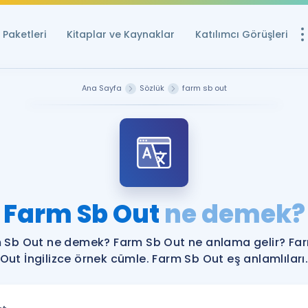
Paketleri
Kitaplar ve Kaynaklar
Katılımcı Görüşleri
Ücretsiz Kayna
Ana Sayfa
Sözlük
farm sb out
YDS ve YÖKDİL içi
Sözlük
İngilizce Sınavları
Puan Hesapla
Farm Sb Out
ne demek?
YDS ve YÖKDİL P
Remz
Rehberlik Aracı
 Sb Out ne demek? Farm Sb Out ne anlama gelir? Fa
YDS ve YÖKDİL'e H
Out İngilizce örnek cümle. Farm Sb Out eş anlamlıları
ÖSYM Sınav Ta
Tüm ÖSYM Sınavl