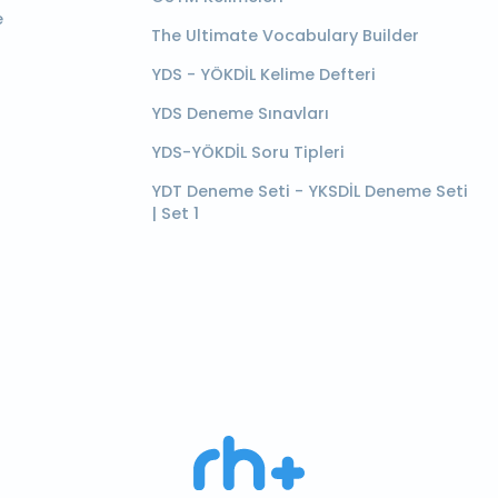
e
The Ultimate Vocabulary Builder
YDS - YÖKDİL Kelime Defteri
YDS Deneme Sınavları
YDS-YÖKDİL Soru Tipleri
YDT Deneme Seti - YKSDİL Deneme Seti
| Set 1