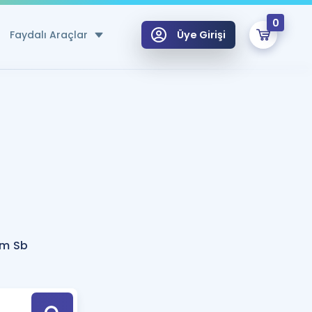
0
Faydalı Araçlar
Üye Girişi
klar
n Ücretsiz Kaynaklar
 için Özel Sözlük
Sepetin Şu An Boş.
ma
uan Hesaplama Aracı
i Hoca ile seni sınava hazırlayacak onlarca eğitim seni bekliyor!
Şifremi Hatırlamıyorum
GİRİŞ YAP
rm Sb
azırlananlar için Öneriler
.
kvimi
ÜYE DEĞİLİM
arı Tek Takvimde