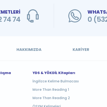
ZMETLERİ
WHATSA
 74 74
0 (53
HAKKIMIZDA
KARIYER
alışma
YDS & YÖKDİL Kitapları
İngilizce Kelime Bulmacası
More Than Reading 1
More Than Reading 2
ÖSYM Kelimeleri