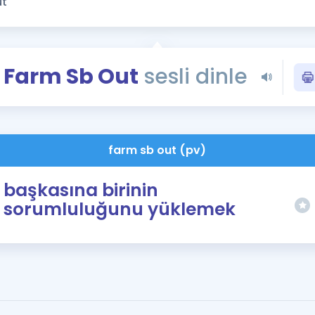
Kampanyalar
Eğitim ve Kitaplar
Blog
Farm Sb Out
sesli dinle
YDS - YÖKDİL Tüm S
İngilizce Gram
İngilizce Gramer
farm sb out (pv)
başkasına birinin
sorumluluğunu yüklemek