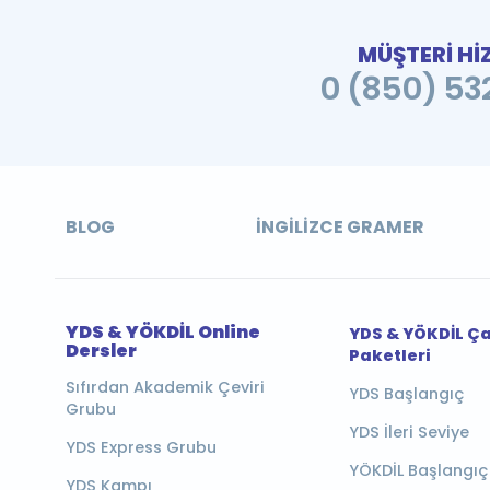
MÜŞTERİ Hİ
0 (850) 532
BLOG
İNGILIZCE GRAMER
YDS & YÖKDİL Online
YDS & YÖKDİL Ç
Dersler
Paketleri
Sıfırdan Akademik Çeviri
YDS Başlangıç
Grubu
YDS İleri Seviye
YDS Express Grubu
YÖKDİL Başlangıç
YDS Kampı