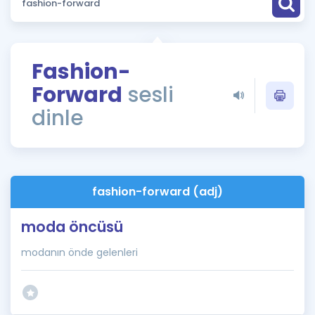
Puan Hesaplama
Rehberlik Aracı
Fashion-
ÖSYM Sınav Takvimi
Forward
sesli
Kampanyalar
dinle
Blog
İngilizce Gramer
fashion-forward (adj)
moda öncüsü
modanın önde gelenleri