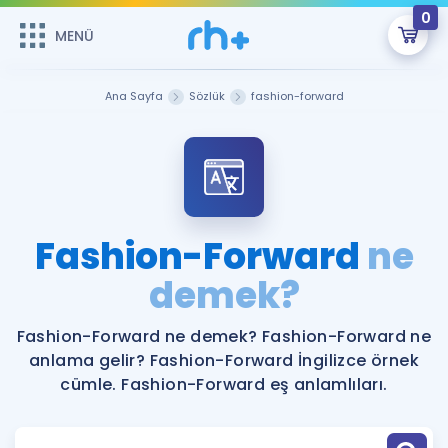
0
MENÜ
MENÜ
Üye Girişi
Ana Sayfa
Sözlük
fashion-forward
Online Dersler
Sepetin Şu An Boş.
Çalışma Paketleri
Remzi Hoca ile seni sınava hazırlayacak onlarca eğitim seni
bekliyor!
Kitaplar ve Kaynaklar
GİRİŞ YAP
Fashion-Forward
ne
Katılımcı Görüşleri
demek?
Şifremi Hatırlamıyorum
ÜYE DEĞİLİM
Faydalı Araçlar
Fashion-Forward ne demek? Fashion-Forward ne
anlama gelir? Fashion-Forward İngilizce örnek
Ücretsiz Kaynaklar
Blog
İngilizce Gramer
cümle. Fashion-Forward eş anlamlıları.
Hakkımızda
Kariyer
Sözlük
Soru & Cevap
İletişim