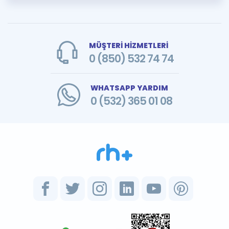
MÜŞTERİ HİZMETLERİ
0 (850) 532 74 74
WHATSAPP YARDIM
0 (532) 365 01 08