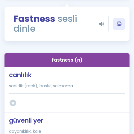
Puan Hesaplama
Fastness
sesli
Rehberlik Aracı
dinle
ÖSYM Sınav Takvimi
Kampanyalar
Blog
fastness (n)
İngilizce Gramer
canlılık
sabitlik (renk), haslık, solmama
güvenli yer
dayanıklılık, kale