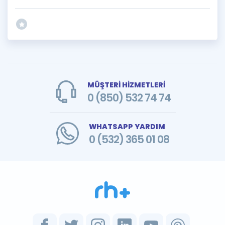
MÜŞTERİ HİZMETLERİ
0 (850) 532 74 74
WHATSAPP YARDIM
0 (532) 365 01 08