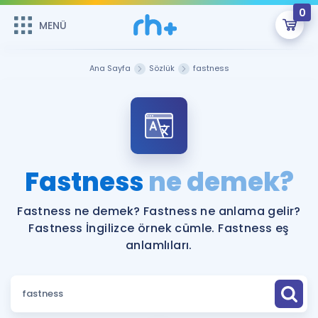
0
MENÜ
MENÜ
Üye Girişi
Ana Sayfa
Sözlük
fastness
Online Dersler
Sepetin Şu An Boş.
Çalışma Paketleri
Remzi Hoca ile seni sınava hazırlayacak onlarca eğitim seni
bekliyor!
Kitaplar ve Kaynaklar
GİRİŞ YAP
Fastness
ne demek?
Katılımcı Görüşleri
Şifremi Hatırlamıyorum
Fastness ne demek? Fastness ne anlama gelir?
Fastness İngilizce örnek cümle. Fastness eş
ÜYE DEĞİLİM
Faydalı Araçlar
anlamlıları.
Ücretsiz Kaynaklar
Blog
İngilizce Gramer
Hakkımızda
Kariyer
Sözlük
Soru & Cevap
İletişim