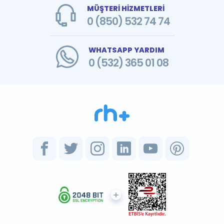
MÜŞTERİ HİZMETLERİ
0 (850) 532 74 74
WHATSAPP YARDIM
0 (532) 365 01 08