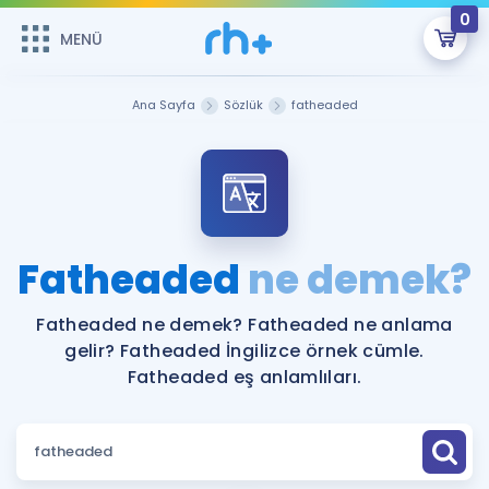
0
MENÜ
MENÜ
Üye Girişi
Ana Sayfa
Sözlük
fatheaded
Online Dersler
Sepetin Şu An Boş.
Çalışma Paketleri
Remzi Hoca ile seni sınava hazırlayacak onlarca eğitim seni
bekliyor!
Kitaplar ve Kaynaklar
GİRİŞ YAP
Fatheaded
ne demek?
Katılımcı Görüşleri
Şifremi Hatırlamıyorum
Fatheaded ne demek? Fatheaded ne anlama
gelir? Fatheaded İngilizce örnek cümle.
ÜYE DEĞİLİM
Faydalı Araçlar
Fatheaded eş anlamlıları.
Ücretsiz Kaynaklar
Blog
İngilizce Gramer
Hakkımızda
Kariyer
Sözlük
Soru & Cevap
İletişim