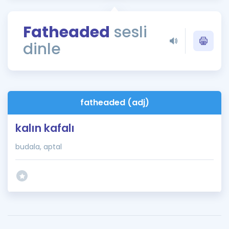
Puan Hesaplama
Fatheaded
sesli
Rehberlik Aracı
dinle
ÖSYM Sınav Takvimi
Kampanyalar
Blog
fatheaded (adj)
İngilizce Gramer
kalın kafalı
budala, aptal