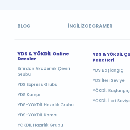
BLOG
İNGILIZCE GRAMER
YDS & YÖKDİL Online
YDS & YÖKDİL Ç
Dersler
Paketleri
Sıfırdan Akademik Çeviri
YDS Başlangıç
Grubu
YDS İleri Seviye
YDS Express Grubu
YÖKDİL Başlangıç
YDS Kampı
YÖKDİL İleri Seviy
YDS+YÖKDİL Hazırlık Grubu
YDS+YÖKDİL Kampı
YÖKDİL Hazırlık Grubu