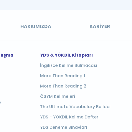
HAKKIMIZDA
KARIYER
alışma
YDS & YÖKDİL Kitapları
İngilizce Kelime Bulmacası
More Than Reading 1
More Than Reading 2
ÖSYM Kelimeleri
e
The Ultimate Vocabulary Builder
YDS - YÖKDİL Kelime Defteri
YDS Deneme Sınavları