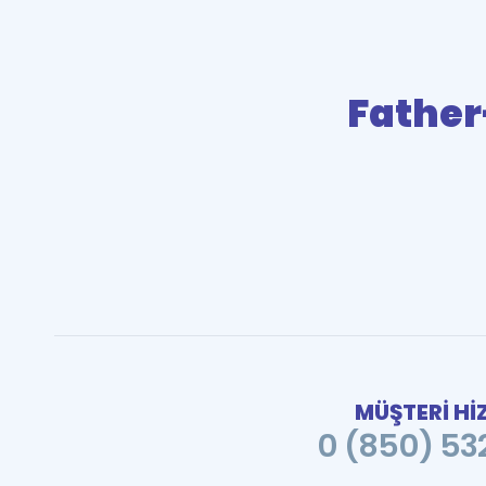
Father
MÜŞTERİ Hİ
0 (850) 532