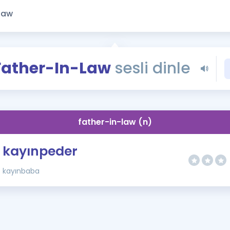
Kampanyalar
Eğitim ve Kitaplar
Blog
YDS - YÖKDİL Tüm S
Father-In-Law
sesli dinle
İngilizce Gram
İngilizce Gramer
father-in-law (n)
kayınpeder
kayınbaba