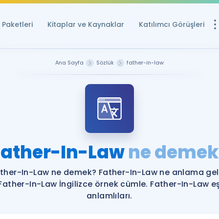
Paketleri
Kitaplar ve Kaynaklar
Katılımcı Görüşleri
Ücretsiz Kayna
Ana Sayfa
Sözlük
father-in-law
YDS ve YÖKDİL içi
Sözlük
İngilizce Sınavları
Puan Hesapla
Father-In-Law
ne demek
YDS ve YÖKDİL P
Remz
Rehberlik Aracı
ther-In-Law ne demek? Father-In-Law ne anlama gel
YDS ve YÖKDİL'e H
Father-In-Law İngilizce örnek cümle. Father-In-Law e
anlamlıları.
ÖSYM Sınav Ta
Tüm ÖSYM Sınavl