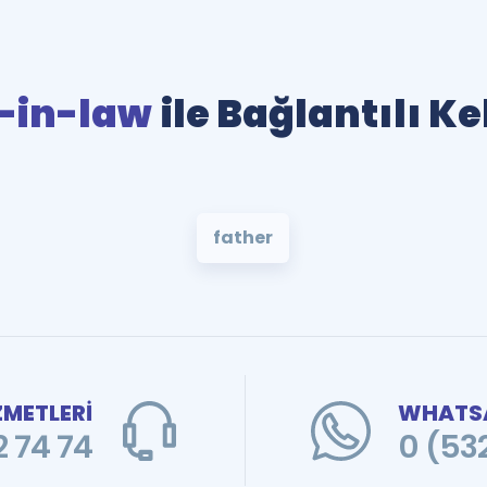
-in-law
ile Bağlantılı K
father
ZMETLERİ
WHATSA
 74 74
0 (53