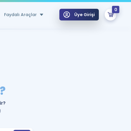
0
Faydalı Araçlar
Üye Girişi
klar
n Ücretsiz Kaynaklar
 için Özel Sözlük
Sepetin Şu An Boş.
ma
?
uan Hesaplama Aracı
i Hoca ile seni sınava hazırlayacak onlarca eğitim seni bekliyor!
Şifremi Hatırlamıyorum
GİRİŞ YAP
ir?
azırlananlar için Öneriler
ş
kvimi
ÜYE DEĞİLİM
arı Tek Takvimde