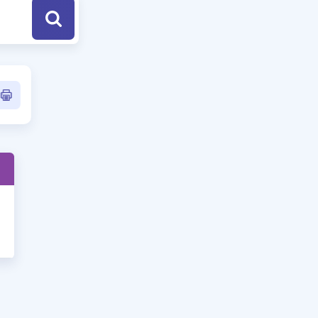
a Özel Fırsatlar
ınavlarla İlgili Haberler
er
 ve Konu Anlatımı