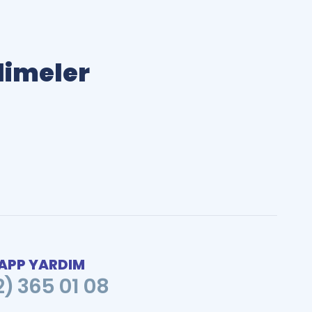
elimeler
PP YARDIM
2) 365 01 08