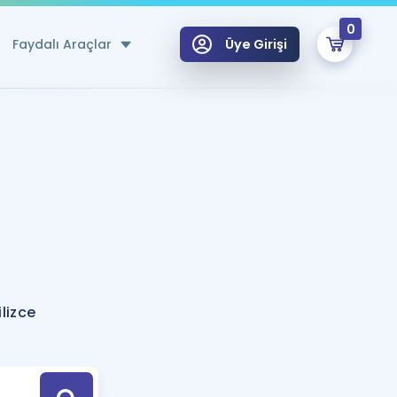
0
Faydalı Araçlar
Üye Girişi
klar
n Ücretsiz Kaynaklar
 için Özel Sözlük
Sepetin Şu An Boş.
ma
uan Hesaplama Aracı
i Hoca ile seni sınava hazırlayacak onlarca eğitim seni bekliyor!
Şifremi Hatırlamıyorum
GİRİŞ YAP
lizce
azırlananlar için Öneriler
kvimi
ÜYE DEĞİLİM
arı Tek Takvimde