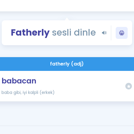
Kampanyalar
Eğitim ve Kitaplar
Blog
Fatherly
sesli dinle
YDS - YÖKDİL Tüm S
İngilizce Gram
İngilizce Gramer
fatherly (adj)
babacan
baba gibi, iyi kalpli (erkek)