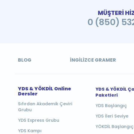
MÜŞTERİ Hİ
0 (850) 532
BLOG
İNGILIZCE GRAMER
YDS & YÖKDİL Online
YDS & YÖKDİL Ç
Dersler
Paketleri
Sıfırdan Akademik Çeviri
YDS Başlangıç
Grubu
YDS İleri Seviye
YDS Express Grubu
YÖKDİL Başlangıç
YDS Kampı