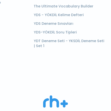
e
The Ultimate Vocabulary Builder
YDS - YÖKDİL Kelime Defteri
YDS Deneme Sınavları
YDS-YÖKDİL Soru Tipleri
YDT Deneme Seti - YKSDİL Deneme Seti
| Set 1