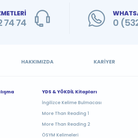
ZMETLERİ
WHATSA
 74 74
0 (53
HAKKIMIZDA
KARIYER
alışma
YDS & YÖKDİL Kitapları
İngilizce Kelime Bulmacası
More Than Reading 1
More Than Reading 2
ÖSYM Kelimeleri