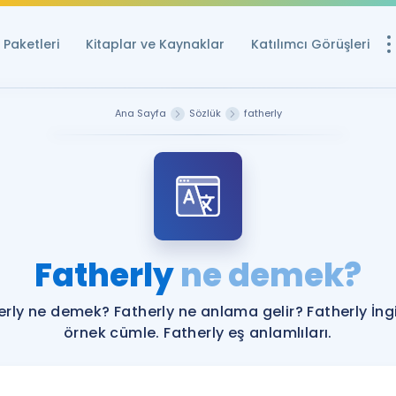
Paketleri
Kitaplar ve Kaynaklar
Katılımcı Görüşleri
Ücretsiz Kayna
Ana Sayfa
Sözlük
fatherly
YDS ve YÖKDİL içi
Sözlük
İngilizce Sınavları
Puan Hesapla
Fatherly
ne demek?
YDS ve YÖKDİL P
Remz
Rehberlik Aracı
erly ne demek? Fatherly ne anlama gelir? Fatherly İngi
YDS ve YÖKDİL'e H
örnek cümle. Fatherly eş anlamlıları.
ÖSYM Sınav Ta
Tüm ÖSYM Sınavl