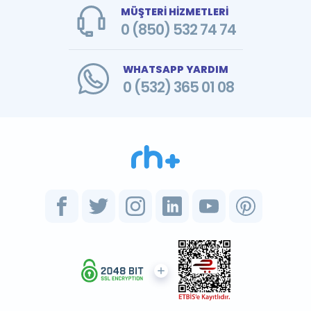
MÜŞTERİ HİZMETLERİ
0 (850) 532 74 74
WHATSAPP YARDIM
0 (532) 365 01 08