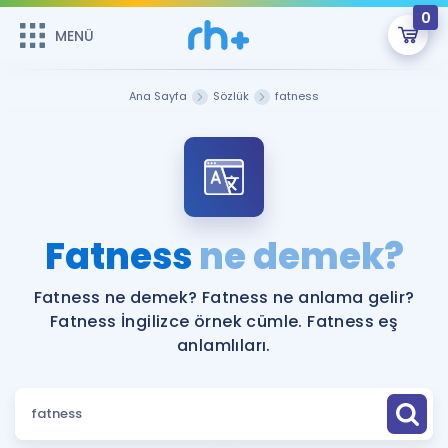
0
MENÜ
MENÜ
Üye Girişi
Ana Sayfa
Sözlük
fatness
Online Dersler
Sepetin Şu An Boş.
Çalışma Paketleri
Remzi Hoca ile seni sınava hazırlayacak onlarca eğitim seni
bekliyor!
Kitaplar ve Kaynaklar
GİRİŞ YAP
Fatness
ne demek?
Katılımcı Görüşleri
Şifremi Hatırlamıyorum
Fatness ne demek? Fatness ne anlama gelir?
Fatness İngilizce örnek cümle. Fatness eş
ÜYE DEĞİLİM
Faydalı Araçlar
anlamlıları.
Ücretsiz Kaynaklar
Blog
İngilizce Gramer
Hakkımızda
Kariyer
Sözlük
Soru & Cevap
İletişim