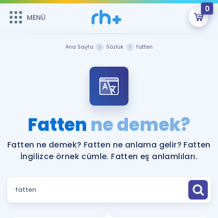
0
MENÜ
MENÜ
Üye Girişi
Ana Sayfa
Sözlük
fatten
Online Dersler
Sepetin Şu An Boş.
Çalışma Paketleri
Remzi Hoca ile seni sınava hazırlayacak onlarca eğitim seni
bekliyor!
Kitaplar ve Kaynaklar
GİRİŞ YAP
Fatten
ne demek?
Katılımcı Görüşleri
Şifremi Hatırlamıyorum
Fatten ne demek? Fatten ne anlama gelir? Fatten
İngilizce örnek cümle. Fatten eş anlamlıları.
ÜYE DEĞİLİM
Faydalı Araçlar
Ücretsiz Kaynaklar
Blog
İngilizce Gramer
Hakkımızda
Kariyer
Sözlük
Soru & Cevap
İletişim