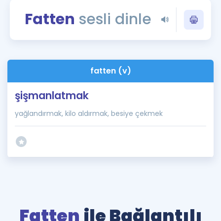
Puan Hesaplama
Fatten
sesli dinle
Rehberlik Aracı
ÖSYM Sınav Takvimi
fatten (v)
Kampanyalar
şişmanlatmak
Blog
yağlandırmak, kilo aldırmak, besiye çekmek
İngilizce Gramer
Fatten
ile Bağlantılı