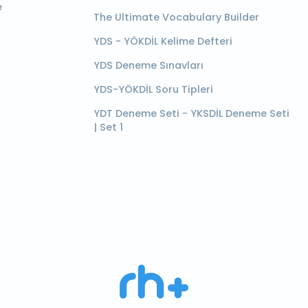
e
The Ultimate Vocabulary Builder
YDS - YÖKDİL Kelime Defteri
YDS Deneme Sınavları
YDS-YÖKDİL Soru Tipleri
YDT Deneme Seti - YKSDİL Deneme Seti
| Set 1