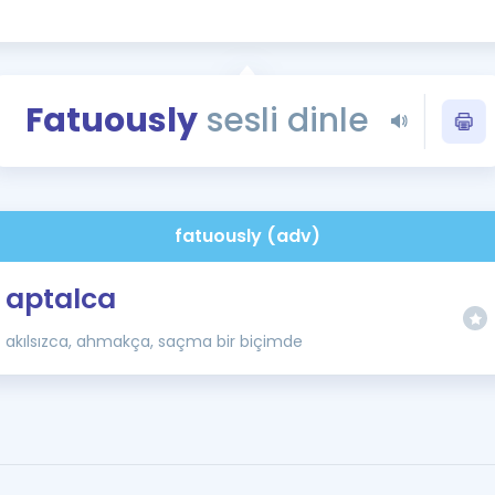
Kampanyalar
Eğitim ve Kitaplar
Blog
Fatuously
sesli dinle
YDS - YÖKDİL Tüm S
İngilizce Gram
İngilizce Gramer
fatuously (adv)
aptalca
akılsızca, ahmakça, saçma bir biçimde