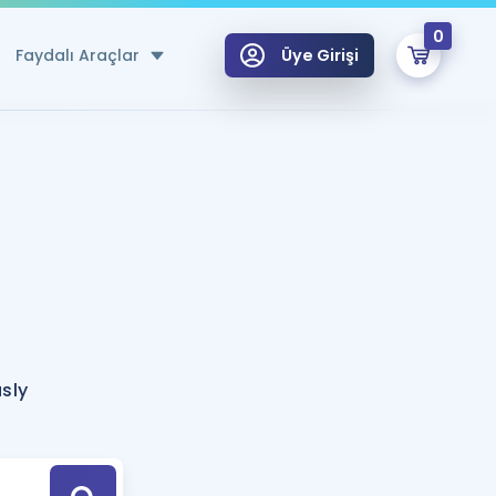
0
Faydalı Araçlar
Üye Girişi
klar
n Ücretsiz Kaynaklar
 için Özel Sözlük
Sepetin Şu An Boş.
ma
uan Hesaplama Aracı
i Hoca ile seni sınava hazırlayacak onlarca eğitim seni bekliyor!
Şifremi Hatırlamıyorum
GİRİŞ YAP
sly
azırlananlar için Öneriler
kvimi
ÜYE DEĞİLİM
arı Tek Takvimde