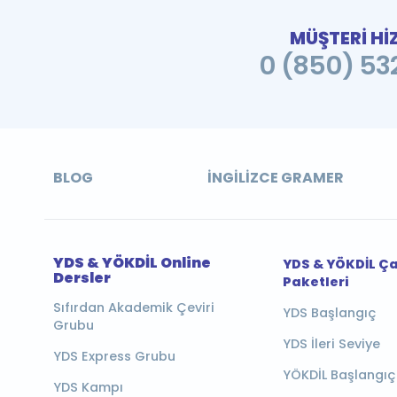
MÜŞTERİ Hİ
0 (850) 532
BLOG
İNGILIZCE GRAMER
YDS & YÖKDİL Online
YDS & YÖKDİL Ç
Dersler
Paketleri
Sıfırdan Akademik Çeviri
YDS Başlangıç
Grubu
YDS İleri Seviye
YDS Express Grubu
YÖKDİL Başlangıç
YDS Kampı