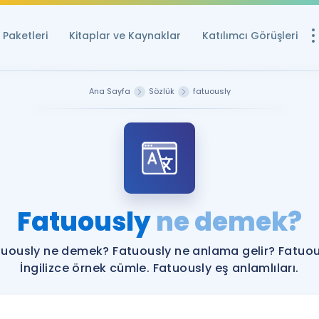
Paketleri
Kitaplar ve Kaynaklar
Katılımcı Görüşleri
Ücretsiz Kayna
Ana Sayfa
Sözlük
fatuously
YDS ve YÖKDİL içi
Sözlük
İngilizce Sınavları
Puan Hesapla
Fatuously
ne demek?
YDS ve YÖKDİL P
Remz
Rehberlik Aracı
tuously ne demek? Fatuously ne anlama gelir? Fatuou
YDS ve YÖKDİL'e H
İngilizce örnek cümle. Fatuously eş anlamlıları.
ÖSYM Sınav Ta
Tüm ÖSYM Sınavl