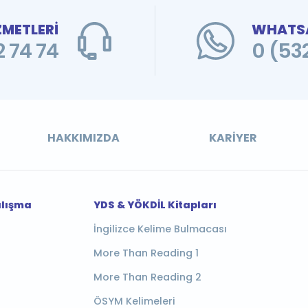
ZMETLERİ
WHATSA
 74 74
0 (53
HAKKIMIZDA
KARIYER
alışma
YDS & YÖKDİL Kitapları
İngilizce Kelime Bulmacası
More Than Reading 1
More Than Reading 2
ÖSYM Kelimeleri