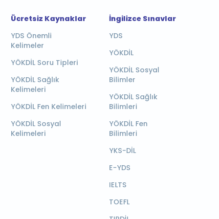
Ücretsiz Kaynaklar
İngilizce Sınavlar
YDS Önemli
YDS
Kelimeler
YÖKDİL
YÖKDİL Soru Tipleri
YÖKDİL Sosyal
YÖKDİL Sağlık
Bilimler
Kelimeleri
YÖKDİL Sağlık
YÖKDİL Fen Kelimeleri
Bilimleri
YÖKDİL Sosyal
YÖKDİL Fen
Kelimeleri
Bilimleri
YKS-DİL
E-YDS
IELTS
TOEFL