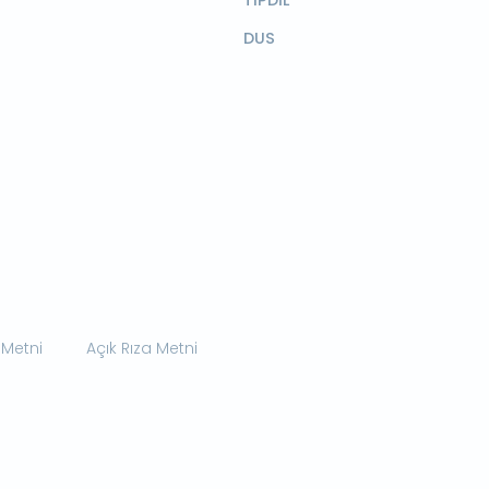
TIPDİL
DUS
 Metni
Açık Rıza Metni