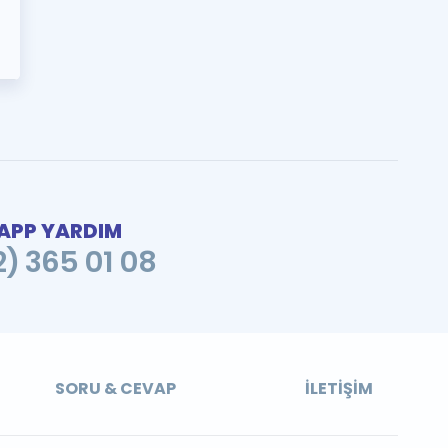
PP YARDIM
2) 365 01 08
SORU & CEVAP
İLETIŞIM