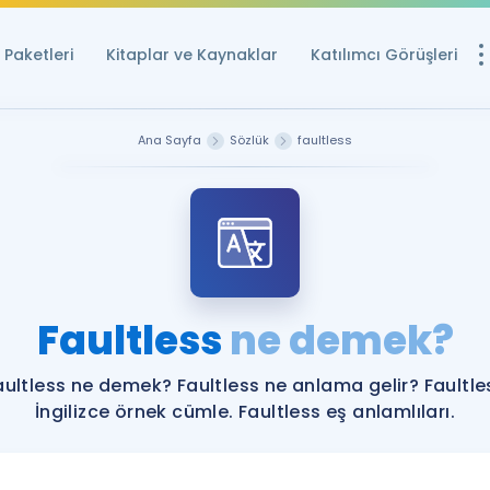
Paketleri
Kitaplar ve Kaynaklar
Katılımcı Görüşleri
Ücretsiz Kayna
Ana Sayfa
Sözlük
faultless
YDS ve YÖKDİL içi
Sözlük
İngilizce Sınavları
Puan Hesapla
Faultless
ne demek?
YDS ve YÖKDİL P
Remz
Rehberlik Aracı
aultless ne demek? Faultless ne anlama gelir? Faultle
YDS ve YÖKDİL'e H
İngilizce örnek cümle. Faultless eş anlamlıları.
ÖSYM Sınav Ta
Tüm ÖSYM Sınavl