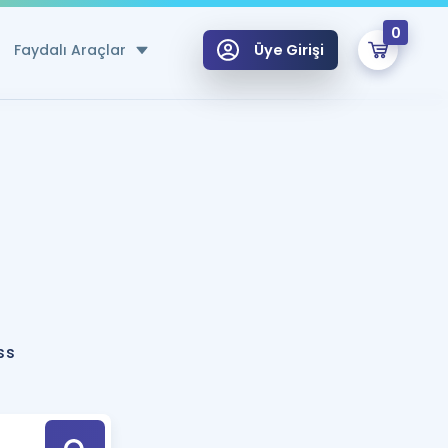
0
Faydalı Araçlar
Üye Girişi
klar
n Ücretsiz Kaynaklar
 için Özel Sözlük
Sepetin Şu An Boş.
ma
uan Hesaplama Aracı
i Hoca ile seni sınava hazırlayacak onlarca eğitim seni bekliyor!
Şifremi Hatırlamıyorum
GİRİŞ YAP
ss
azırlananlar için Öneriler
kvimi
ÜYE DEĞİLİM
arı Tek Takvimde