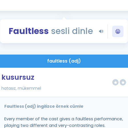
Kampanyalar
Eğitim ve Kitaplar
Blog
Faultless
sesli dinle
YDS - YÖKDİL Tüm S
İngilizce Gram
İngilizce Gramer
faultless (adj)
kusursuz
hatasız, mükemmel
Faultless (adj) ingilizce örnek cümle
Every member of the cast gives a faultless performance,
playing two different and very-contrasting roles.