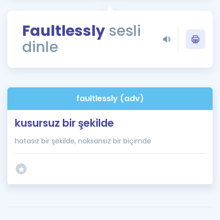
Puan Hesaplama
Faultlessly
sesli
Rehberlik Aracı
dinle
ÖSYM Sınav Takvimi
Kampanyalar
Blog
faultlessly (adv)
İngilizce Gramer
kusursuz bir şekilde
hatasız bir şekilde, noksansız bir biçimde