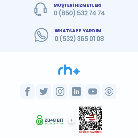
MÜŞTERİ HİZMETLERİ
0 (850) 532 74 74
WHATSAPP YARDIM
0 (532) 365 01 08