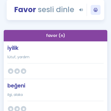
Puan Hesaplama
Favor
sesli dinle
Rehberlik Aracı
ÖSYM Sınav Takvimi
favor (n)
Kampanyalar
iyilik
Blog
lütuf, yardım
İngilizce Gramer
beğeni
ilgi, alaka