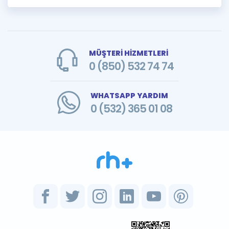
MÜŞTERİ HİZMETLERİ
0 (850) 532 74 74
WHATSAPP YARDIM
0 (532) 365 01 08