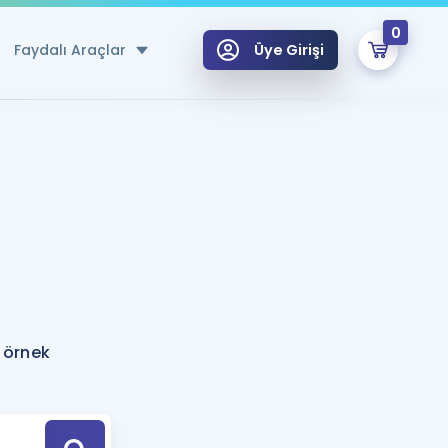
0
Faydalı Araçlar
Üye Girişi
klar
n Ücretsiz Kaynaklar
 için Özel Sözlük
Sepetin Şu An Boş.
ma
uan Hesaplama Aracı
i Hoca ile seni sınava hazırlayacak onlarca eğitim seni bekliyor!
Şifremi Hatırlamıyorum
GİRİŞ YAP
 örnek
azırlananlar için Öneriler
kvimi
ÜYE DEĞİLİM
arı Tek Takvimde