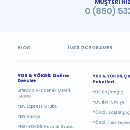
MÜŞTERİ Hİ
0 (850) 532
BLOG
İNGILIZCE GRAMER
YDS & YÖKDİL Online
YDS & YÖKDİL Ç
Dersler
Paketleri
Sıfırdan Akademik Çeviri
YDS Başlangıç
Grubu
YDS İleri Seviye
YDS Express Grubu
YÖKDİL Başlangıç
YDS Kampı
YÖKDİL İleri Seviy
YDS+YÖKDİL Hazırlık Grubu