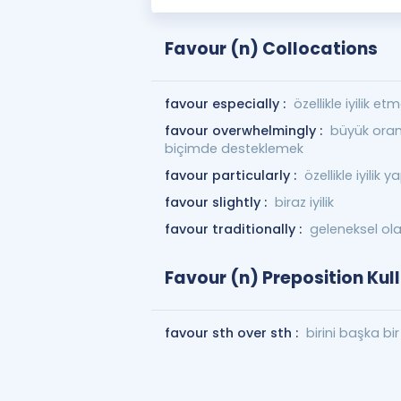
Favour (n) Collocations
favour especially :
özellikle iyilik 
favour overwhelmingly :
büyük oran
biçimde desteklemek
favour particularly :
özellikle iyilik
favour slightly :
biraz iyilik
favour traditionally :
geleneksel olar
Favour (n) Preposition Kul
favour sth over sth :
birini başka bi