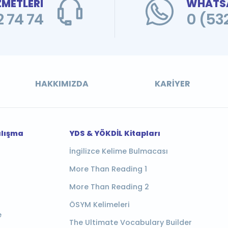
ZMETLERİ
WHATSA
 74 74
0 (53
HAKKIMIZDA
KARIYER
alışma
YDS & YÖKDİL Kitapları
İngilizce Kelime Bulmacası
More Than Reading 1
More Than Reading 2
ÖSYM Kelimeleri
e
The Ultimate Vocabulary Builder