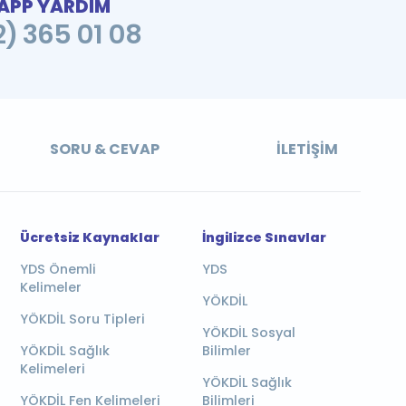
PP YARDIM
2) 365 01 08
SORU & CEVAP
İLETIŞIM
Ücretsiz Kaynaklar
İngilizce Sınavlar
YDS Önemli
YDS
Kelimeler
YÖKDİL
YÖKDİL Soru Tipleri
YÖKDİL Sosyal
YÖKDİL Sağlık
Bilimler
Kelimeleri
YÖKDİL Sağlık
YÖKDİL Fen Kelimeleri
Bilimleri