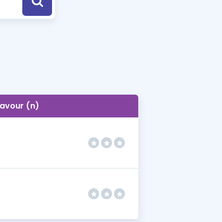
a Özel Fırsatlar
ınavlarla İlgili Haberler
er
 ve Konu Anlatımı
favour (n)