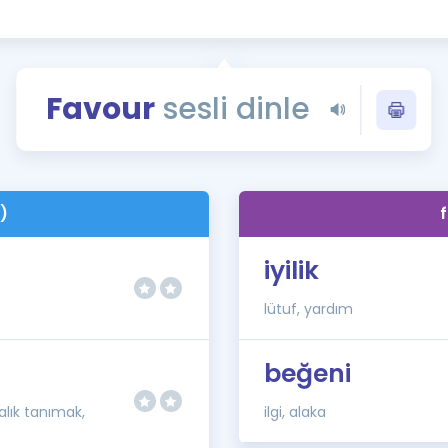
Kampanyalar
Eğitim ve Kitaplar
Blog
Favour
sesli dinle
YDS - YÖKDİL Tüm S
İngilizce Gram
İngilizce Gramer
)
iyilik
lütuf, yardım
beğeni
alık tanımak,
ilgi, alaka