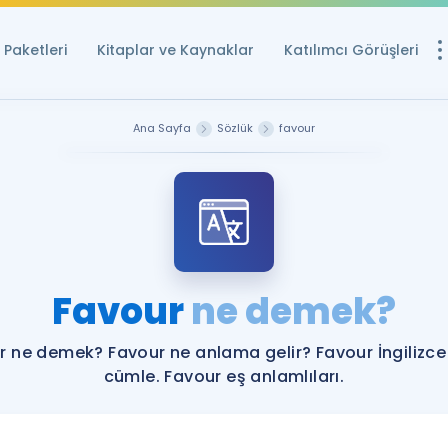
Paketleri
Kitaplar ve Kaynaklar
Katılımcı Görüşleri
Ücretsiz Kayna
Ana Sayfa
Sözlük
favour
YDS ve YÖKDİL içi
Sözlük
İngilizce Sınavları
Puan Hesapla
Favour
ne demek?
YDS ve YÖKDİL P
Remz
Rehberlik Aracı
r ne demek? Favour ne anlama gelir? Favour İngilizce
YDS ve YÖKDİL'e H
cümle. Favour eş anlamlıları.
ÖSYM Sınav Ta
Tüm ÖSYM Sınavl