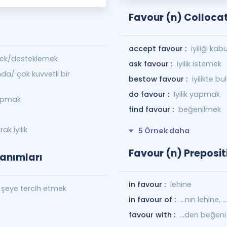
Favour (n) Colloca
accept favour :
iyiliği ka
etmek/desteklemek
ask favour :
iyilik istemek
da/ çok kuvvetli bir
bestow favour :
iyilikte 
do favour :
Iyilik yapmak
 yapmak
find favour :
beğenilmek
ak iyilik
5 Örnek daha
Favour (n) Preposit
lanımları
in favour :
lehine
r şeye tercih etmek
in favour of :
...nın lehine, 
favour with :
...den beğeni