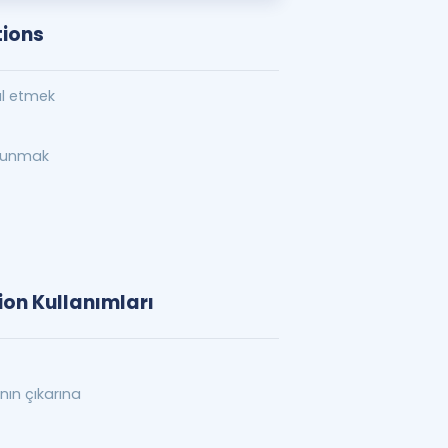
tions
bul etmek
bulunmak
ion Kullanımları
...nın çıkarına