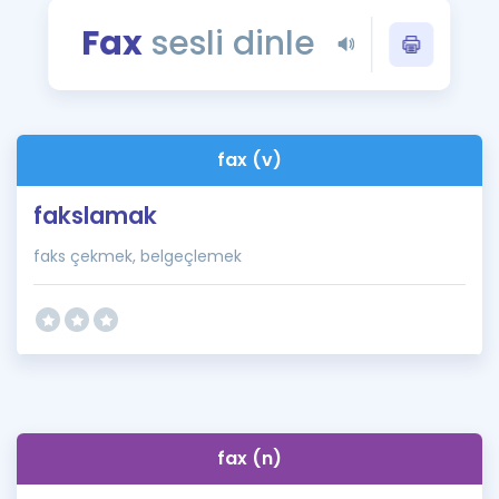
Puan Hesaplama
Fax
sesli dinle
Rehberlik Aracı
ÖSYM Sınav Takvimi
fax (v)
Kampanyalar
fakslamak
Blog
faks çekmek, belgeçlemek
İngilizce Gramer
fax (n)