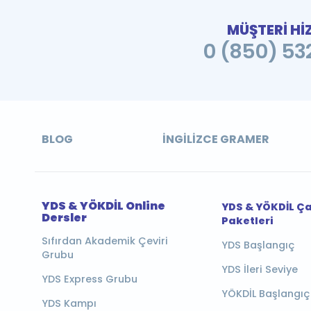
MÜŞTERİ Hİ
0 (850) 532
BLOG
İNGILIZCE GRAMER
YDS & YÖKDİL Online
YDS & YÖKDİL Ç
Dersler
Paketleri
Sıfırdan Akademik Çeviri
YDS Başlangıç
Grubu
YDS İleri Seviye
YDS Express Grubu
YÖKDİL Başlangıç
YDS Kampı