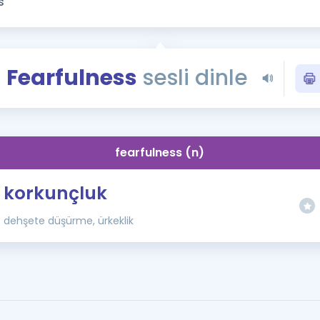
Kampanyalar
Eğitim ve Kitaplar
Blog
Fearfulness
sesli dinle
YDS - YÖKDİL Tüm S
İngilizce Gram
İngilizce Gramer
fearfulness (n)
korkunçluk
dehşete düşürme, ürkeklik