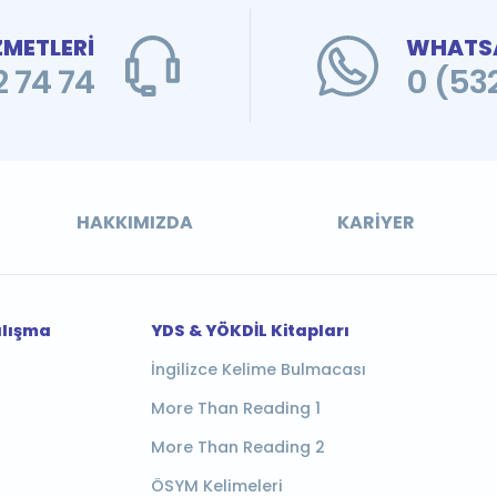
ZMETLERİ
WHATSA
 74 74
0 (53
HAKKIMIZDA
KARIYER
alışma
YDS & YÖKDİL Kitapları
İngilizce Kelime Bulmacası
More Than Reading 1
More Than Reading 2
ÖSYM Kelimeleri