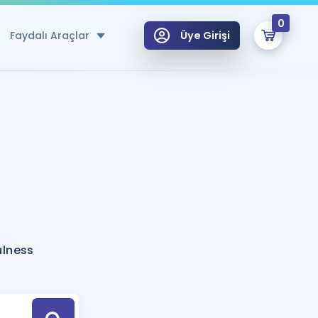
0
Faydalı Araçlar
Üye Girişi
klar
n Ücretsiz Kaynaklar
 için Özel Sözlük
Sepetin Şu An Boş.
ma
uan Hesaplama Aracı
i Hoca ile seni sınava hazırlayacak onlarca eğitim seni bekliyor!
Şifremi Hatırlamıyorum
GİRİŞ YAP
ulness
azırlananlar için Öneriler
kvimi
ÜYE DEĞİLİM
arı Tek Takvimde