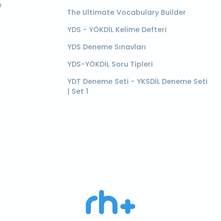
e
The Ultimate Vocabulary Builder
YDS - YÖKDİL Kelime Defteri
YDS Deneme Sınavları
YDS-YÖKDİL Soru Tipleri
YDT Deneme Seti - YKSDİL Deneme Seti
| Set 1