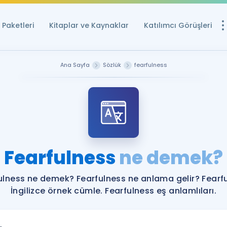
Paketleri
Kitaplar ve Kaynaklar
Katılımcı Görüşleri
Ücretsiz Kayna
Ana Sayfa
Sözlük
fearfulness
YDS ve YÖKDİL içi
Sözlük
İngilizce Sınavları
Puan Hesapla
Fearfulness
ne demek?
YDS ve YÖKDİL P
Remz
Rehberlik Aracı
ulness ne demek? Fearfulness ne anlama gelir? Fearf
YDS ve YÖKDİL'e H
İngilizce örnek cümle. Fearfulness eş anlamlıları.
ÖSYM Sınav Ta
Tüm ÖSYM Sınavl