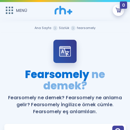
0
MENÜ
MENÜ
Üye Girişi
Ana Sayfa
Sözlük
fearsomely
Online Dersler
Sepetin Şu An Boş.
Çalışma Paketleri
Remzi Hoca ile seni sınava hazırlayacak onlarca eğitim seni
bekliyor!
Kitaplar ve Kaynaklar
GİRİŞ YAP
Fearsomely
ne
Katılımcı Görüşleri
demek?
Şifremi Hatırlamıyorum
ÜYE DEĞİLİM
Faydalı Araçlar
Fearsomely ne demek? Fearsomely ne anlama
gelir? Fearsomely İngilizce örnek cümle.
Ücretsiz Kaynaklar
Blog
İngilizce Gramer
Fearsomely eş anlamlıları.
Hakkımızda
Kariyer
Sözlük
Soru & Cevap
İletişim