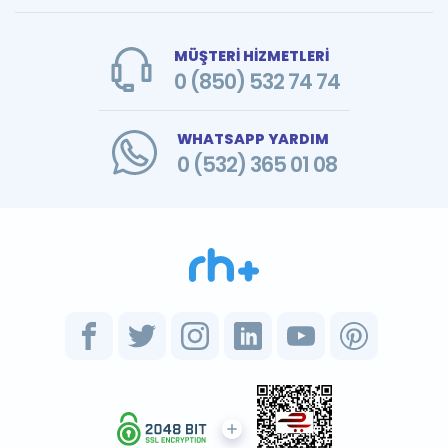
MÜŞTERİ HİZMETLERİ
0 (850) 532 74 74
WHATSAPP YARDIM
0 (532) 365 01 08