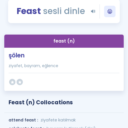
Puan Hesaplama
Feast
sesli dinle
Rehberlik Aracı
ÖSYM Sınav Takvimi
feast (n)
Kampanyalar
şölen
Blog
ziyafet, bayram, eğlence
İngilizce Gramer
Feast (n) Collocations
attend feast :
ziyafete katılmak