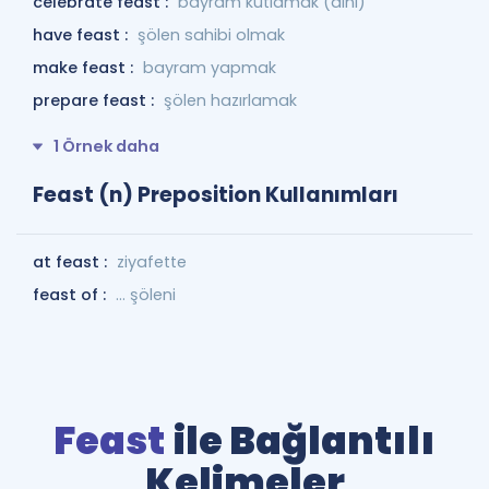
celebrate feast :
bayram kutlamak (dini)
have feast :
şölen sahibi olmak
make feast :
bayram yapmak
prepare feast :
şölen hazırlamak
1 Örnek daha
Feast (n) Preposition Kullanımları
at feast :
ziyafette
feast of :
... şöleni
Feast
ile Bağlantılı
Kelimeler