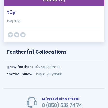
feather (n)
tüy
kuş tüyü
Feather (n) Collocations
grow feather :
tüy yetiştirmek
feather pillow :
kuş tüyü yastık
MÜŞTERİ HİZMETLERİ
0 (850) 532 74 74