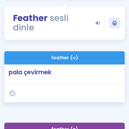
Puan Hesaplama
Feather
sesli
Rehberlik Aracı
dinle
ÖSYM Sınav Takvimi
Kampanyalar
Blog
feather (v)
İngilizce Gramer
pala çevirmek