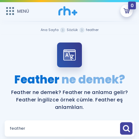
0
MENÜ
MENÜ
Üye Girişi
Ana Sayfa
Sözlük
feather
Online Dersler
Sepetin Şu An Boş.
Çalışma Paketleri
Remzi Hoca ile seni sınava hazırlayacak onlarca eğitim seni
bekliyor!
Kitaplar ve Kaynaklar
GİRİŞ YAP
Feather
ne demek?
Katılımcı Görüşleri
Şifremi Hatırlamıyorum
Feather ne demek? Feather ne anlama gelir?
Feather İngilizce örnek cümle. Feather eş
ÜYE DEĞİLİM
Faydalı Araçlar
anlamlıları.
Ücretsiz Kaynaklar
Blog
İngilizce Gramer
Hakkımızda
Kariyer
Sözlük
Soru & Cevap
İletişim