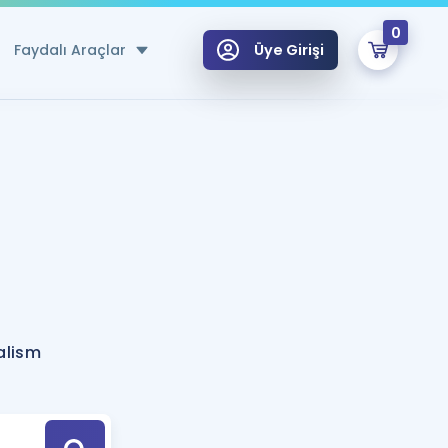
0
Faydalı Araçlar
Üye Girişi
klar
n Ücretsiz Kaynaklar
 için Özel Sözlük
Sepetin Şu An Boş.
ma
uan Hesaplama Aracı
i Hoca ile seni sınava hazırlayacak onlarca eğitim seni bekliyor!
Şifremi Hatırlamıyorum
GİRİŞ YAP
alism
azırlananlar için Öneriler
kvimi
ÜYE DEĞİLİM
arı Tek Takvimde