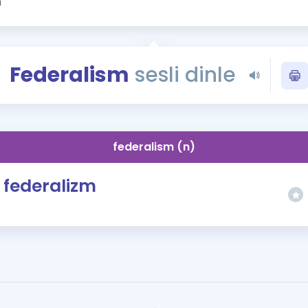
Kampanyalar
Eğitim ve Kitaplar
Blog
Federalism
sesli dinle
YDS - YÖKDİL Tüm S
İngilizce Gram
İngilizce Gramer
federalism (n)
federalizm