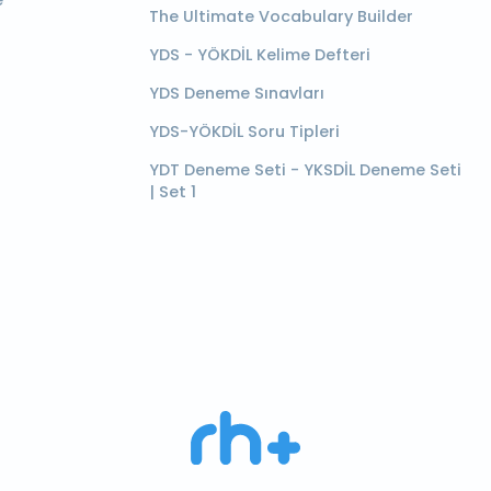
e
The Ultimate Vocabulary Builder
YDS - YÖKDİL Kelime Defteri
YDS Deneme Sınavları
YDS-YÖKDİL Soru Tipleri
YDT Deneme Seti - YKSDİL Deneme Seti
| Set 1