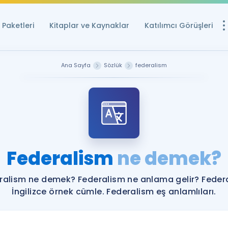
Paketleri
Kitaplar ve Kaynaklar
Katılımcı Görüşleri
Ücretsiz Kayna
Ana Sayfa
Sözlük
federalism
YDS ve YÖKDİL içi
Sözlük
İngilizce Sınavları
Puan Hesapla
Federalism
ne demek?
YDS ve YÖKDİL P
Remz
Rehberlik Aracı
ralism ne demek? Federalism ne anlama gelir? Feder
YDS ve YÖKDİL'e H
İngilizce örnek cümle. Federalism eş anlamlıları.
ÖSYM Sınav Ta
Tüm ÖSYM Sınavl