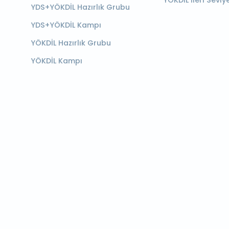
YÖKDİL İleri Seviy
YDS+YÖKDİL Hazırlık Grubu
YDS+YÖKDİL Kampı
YÖKDİL Hazırlık Grubu
YÖKDİL Kampı