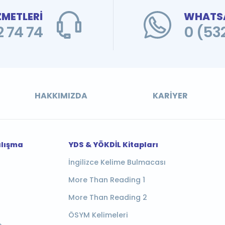
ZMETLERİ
WHATSA
 74 74
0 (53
HAKKIMIZDA
KARIYER
alışma
YDS & YÖKDİL Kitapları
İngilizce Kelime Bulmacası
More Than Reading 1
More Than Reading 2
ÖSYM Kelimeleri