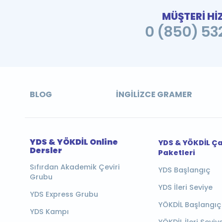
MÜŞTERİ Hİ
0 (850) 532
BLOG
İNGILIZCE GRAMER
YDS & YÖKDİL Online
YDS & YÖKDİL Ç
Dersler
Paketleri
Sıfırdan Akademik Çeviri
YDS Başlangıç
Grubu
YDS İleri Seviye
YDS Express Grubu
YÖKDİL Başlangıç
YDS Kampı