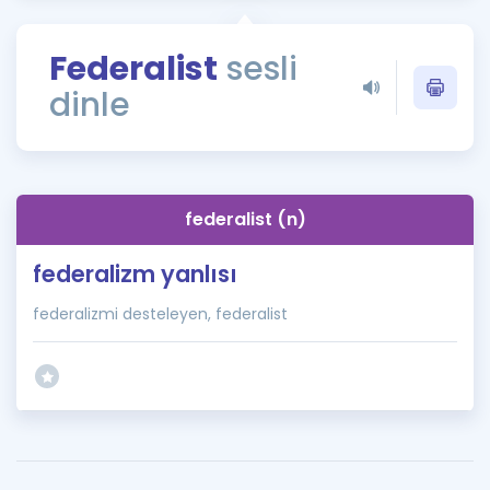
Puan Hesaplama
Federalist
sesli
Rehberlik Aracı
dinle
ÖSYM Sınav Takvimi
Kampanyalar
Blog
federalist (n)
İngilizce Gramer
federalizm yanlısı
federalizmi desteleyen, federalist