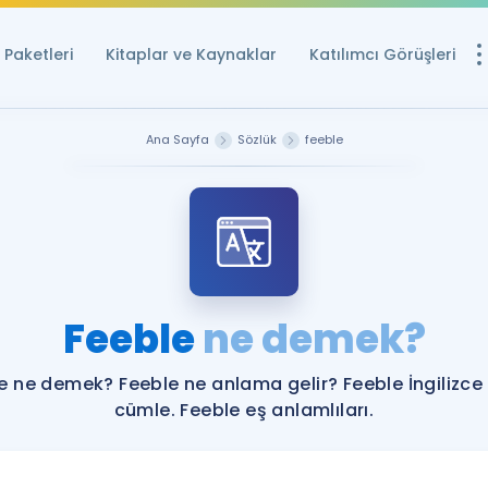
Paketleri
Kitaplar ve Kaynaklar
Katılımcı Görüşleri
Ücretsiz Kayna
Ana Sayfa
Sözlük
feeble
YDS ve YÖKDİL içi
Sözlük
İngilizce Sınavları
Puan Hesapla
Feeble
ne demek?
YDS ve YÖKDİL P
Remz
Rehberlik Aracı
e ne demek? Feeble ne anlama gelir? Feeble İngilizce
YDS ve YÖKDİL'e H
cümle. Feeble eş anlamlıları.
ÖSYM Sınav Ta
Tüm ÖSYM Sınavl