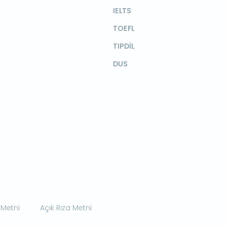
IELTS
TOEFL
TIPDİL
DUS
 Metni
Açık Rıza Metni