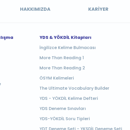
HAKKIMIZDA
KARIYER
alışma
YDS & YÖKDİL Kitapları
İngilizce Kelime Bulmacası
More Than Reading 1
More Than Reading 2
ÖSYM Kelimeleri
e
The Ultimate Vocabulary Builder
YDS - YÖKDİL Kelime Defteri
YDS Deneme Sınavları
YDS-YÖKDİL Soru Tipleri
YDT Deneme Seti - YKSDİL Deneme Seti