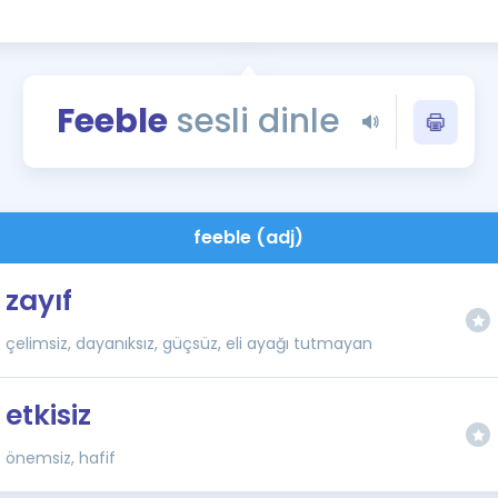
Kampanyalar
Eğitim ve Kitaplar
Blog
Feeble
sesli dinle
YDS - YÖKDİL Tüm S
İngilizce Gram
İngilizce Gramer
feeble (adj)
zayıf
çelimsiz, dayanıksız, güçsüz, eli ayağı tutmayan
etkisiz
önemsiz, hafif