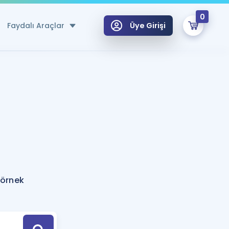
0
Faydalı Araçlar
Üye Girişi
klar
n Ücretsiz Kaynaklar
 için Özel Sözlük
Sepetin Şu An Boş.
ma
uan Hesaplama Aracı
i Hoca ile seni sınava hazırlayacak onlarca eğitim seni bekliyor!
Şifremi Hatırlamıyorum
GİRİŞ YAP
 örnek
azırlananlar için Öneriler
kvimi
ÜYE DEĞİLİM
arı Tek Takvimde