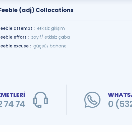
Feeble (adj) Collocations
feeble attempt :
etkisiz girişim
feeble effort :
zayıf/ etkisiz çaba
feeble excuse :
güçsüz bahane
ZMETLERİ
WHATSA
 74 74
0 (53