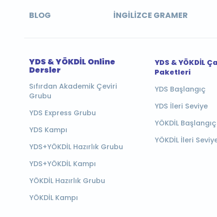
BLOG
İNGILIZCE GRAMER
YDS & YÖKDİL Online
YDS & YÖKDİL Ç
Dersler
Paketleri
Sıfırdan Akademik Çeviri
YDS Başlangıç
Grubu
YDS İleri Seviye
YDS Express Grubu
YÖKDİL Başlangıç
YDS Kampı
YÖKDİL İleri Seviy
YDS+YÖKDİL Hazırlık Grubu
YDS+YÖKDİL Kampı
YÖKDİL Hazırlık Grubu
YÖKDİL Kampı