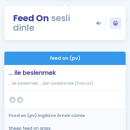
Puan Hesaplama
Feed On
sesli
Rehberlik Aracı
dinle
ÖSYM Sınav Takvimi
Kampanyalar
Blog
feed on (pv)
İngilizce Gramer
... ile beslenmek
... ile beslemek, ...dan beslenmek (mecaz)
Feed on (pv) ingilizce örnek cümle
Sheep feed on grass.