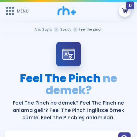
0
MENÜ
MENÜ
Üye Girişi
Ana Sayfa
Sözlük
feel the pinch
Online Dersler
Sepetin Şu An Boş.
Çalışma Paketleri
Remzi Hoca ile seni sınava hazırlayacak onlarca eğitim seni
bekliyor!
Kitaplar ve Kaynaklar
GİRİŞ YAP
Feel The Pinch
ne
Katılımcı Görüşleri
demek?
Şifremi Hatırlamıyorum
ÜYE DEĞİLİM
Faydalı Araçlar
Feel The Pinch ne demek? Feel The Pinch ne
anlama gelir? Feel The Pinch İngilizce örnek
Ücretsiz Kaynaklar
Blog
İngilizce Gramer
cümle. Feel The Pinch eş anlamlıları.
Hakkımızda
Kariyer
Sözlük
Soru & Cevap
İletişim