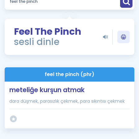
Puan Hesaplama
Rehberlik Aracı
Feel The Pinch
ÖSYM Sınav Takvimi
sesli dinle
Kampanyalar
Blog
feel the pinch (phr)
İngilizce Gramer
meteliğe kurşun atmak
dara düşmek, parasızlık çekmek, para sıkıntısı çekmek