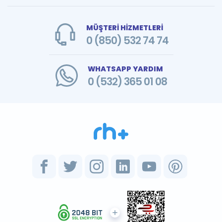
MÜŞTERİ HİZMETLERİ
0 (850) 532 74 74
WHATSAPP YARDIM
0 (532) 365 01 08