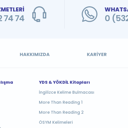
ZMETLERİ
WHATSA
 74 74
0 (53
HAKKIMIZDA
KARIYER
alışma
YDS & YÖKDİL Kitapları
İngilizce Kelime Bulmacası
More Than Reading 1
More Than Reading 2
ÖSYM Kelimeleri