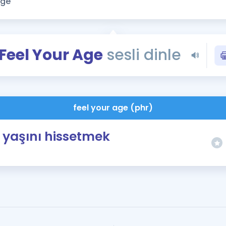
Kampanyalar
Eğitim ve Kitaplar
Blog
Feel Your Age
sesli dinle
YDS - YÖKDİL Tüm S
İngilizce Gram
İngilizce Gramer
feel your age (phr)
yaşını hissetmek