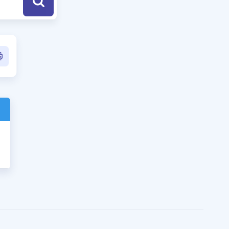
a Özel Fırsatlar
ınavlarla İlgili Haberler
er
 ve Konu Anlatımı