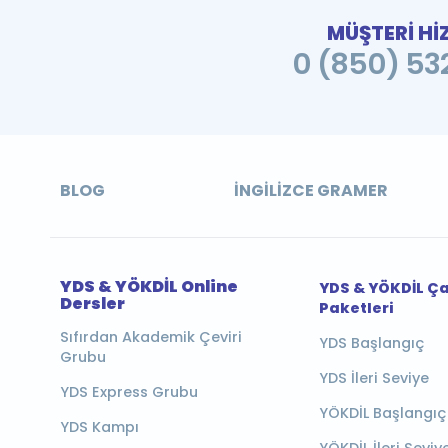
MÜŞTERİ Hİ
0 (850) 532
BLOG
İNGILIZCE GRAMER
YDS & YÖKDİL Online
YDS & YÖKDİL Ç
Dersler
Paketleri
Sıfırdan Akademik Çeviri
YDS Başlangıç
Grubu
YDS İleri Seviye
YDS Express Grubu
YÖKDİL Başlangıç
YDS Kampı