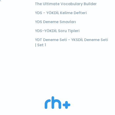
e
The Ultimate Vocabulary Builder
YDS - YÖKDİL Kelime Defteri
YDS Deneme Sınavları
YDS-YÖKDİL Soru Tipleri
YDT Deneme Seti - YKSDİL Deneme Seti
| Set 1