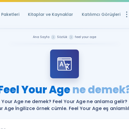
Paketleri
Kitaplar ve Kaynaklar
Katılımcı Görüşleri
Ücretsiz Kayna
Ana Sayfa
Sözlük
feel your age
YDS ve YÖKDİL içi
Sözlük
İngilizce Sınavları
Puan Hesapla
Feel Your Age
ne demek
YDS ve YÖKDİL P
Remz
Rehberlik Aracı
l Your Age ne demek? Feel Your Age ne anlama gelir? 
YDS ve YÖKDİL'e H
r Age İngilizce örnek cümle. Feel Your Age eş anlamlıl
ÖSYM Sınav Ta
Tüm ÖSYM Sınavl