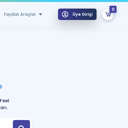
0
Faydalı Araçlar
Üye Girişi
klar
n Ücretsiz Kaynaklar
 için Özel Sözlük
Sepetin Şu An Boş.
ma
?
uan Hesaplama Aracı
i Hoca ile seni sınava hazırlayacak onlarca eğitim seni bekliyor!
Şifremi Hatırlamıyorum
GİRİŞ YAP
Feel
azırlananlar için Öneriler
arı.
kvimi
ÜYE DEĞİLİM
arı Tek Takvimde