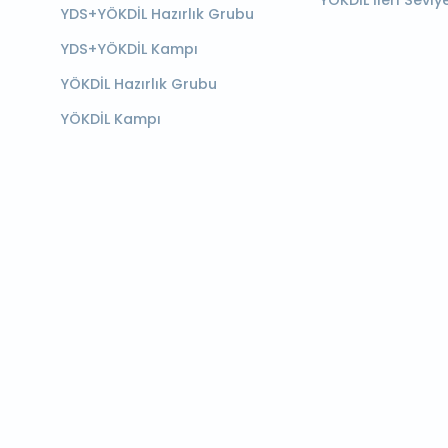
YÖKDİL İleri Seviy
YDS+YÖKDİL Hazırlık Grubu
YDS+YÖKDİL Kampı
YÖKDİL Hazırlık Grubu
YÖKDİL Kampı