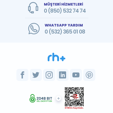
MÜŞTERİ HİZMETLERİ
0 (850) 532 74 74
WHATSAPP YARDIM
0 (532) 365 01 08