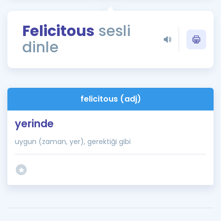
Puan Hesaplama
Felicitous
sesli
Rehberlik Aracı
dinle
ÖSYM Sınav Takvimi
Kampanyalar
Blog
felicitous (adj)
İngilizce Gramer
yerinde
uygun (zaman, yer), gerektiği gibi