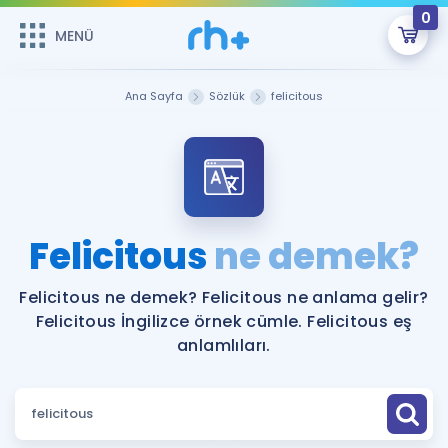
0
MENÜ
MENÜ
Üye Girişi
Ana Sayfa
Sözlük
felicitous
Online Dersler
Sepetin Şu An Boş.
Çalışma Paketleri
Remzi Hoca ile seni sınava hazırlayacak onlarca eğitim seni
bekliyor!
Kitaplar ve Kaynaklar
GİRİŞ YAP
Felicitous
ne demek?
Katılımcı Görüşleri
Şifremi Hatırlamıyorum
Felicitous ne demek? Felicitous ne anlama gelir?
Felicitous İngilizce örnek cümle. Felicitous eş
ÜYE DEĞİLİM
Faydalı Araçlar
anlamlıları.
Ücretsiz Kaynaklar
Blog
İngilizce Gramer
Hakkımızda
Kariyer
Sözlük
Soru & Cevap
İletişim