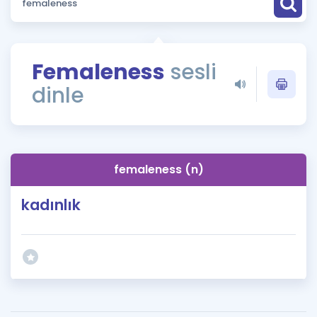
Puan Hesaplama
Rehberlik Aracı
Femaleness
sesli
ÖSYM Sınav Takvimi
dinle
Kampanyalar
Blog
femaleness (n)
İngilizce Gramer
kadınlık