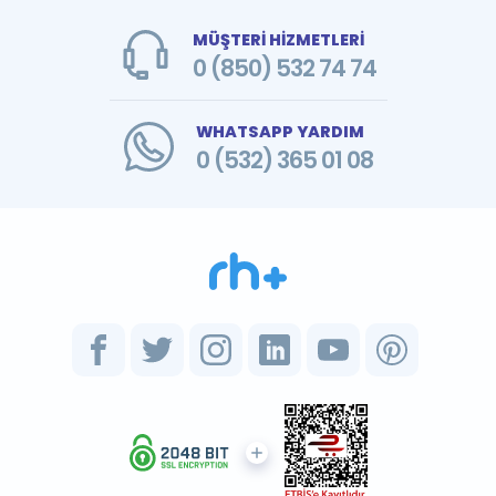
MÜŞTERİ HİZMETLERİ
0 (850) 532 74 74
WHATSAPP YARDIM
0 (532) 365 01 08