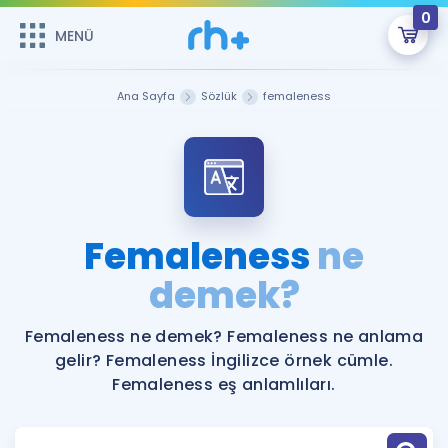
0
MENÜ
MENÜ
Üye Girişi
Ana Sayfa
Sözlük
femaleness
Online Dersler
Sepetin Şu An Boş.
Çalışma Paketleri
Remzi Hoca ile seni sınava hazırlayacak onlarca eğitim seni
bekliyor!
Kitaplar ve Kaynaklar
GİRİŞ YAP
Femaleness
ne
Katılımcı Görüşleri
demek?
Şifremi Hatırlamıyorum
ÜYE DEĞİLİM
Faydalı Araçlar
Femaleness ne demek? Femaleness ne anlama
gelir? Femaleness İngilizce örnek cümle.
Ücretsiz Kaynaklar
Blog
İngilizce Gramer
Femaleness eş anlamlıları.
Hakkımızda
Kariyer
Sözlük
Soru & Cevap
İletişim