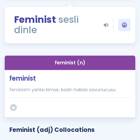
Puan Hesaplama
Feminist
sesli
Rehberlik Aracı
dinle
ÖSYM Sınav Takvimi
Kampanyalar
Blog
feminist (n)
İngilizce Gramer
feminist
feminizm yanlısı kimse, kadın hakları savunucusu
Feminist (adj) Collocations