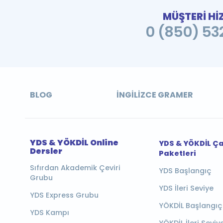
MÜŞTERİ Hİ
0 (850) 532
BLOG
İNGILIZCE GRAMER
YDS & YÖKDİL Online
YDS & YÖKDİL Ç
Dersler
Paketleri
Sıfırdan Akademik Çeviri
YDS Başlangıç
Grubu
YDS İleri Seviye
YDS Express Grubu
YÖKDİL Başlangıç
YDS Kampı