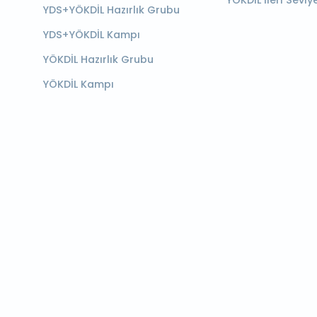
YÖKDİL İleri Seviy
YDS+YÖKDİL Hazırlık Grubu
YDS+YÖKDİL Kampı
YÖKDİL Hazırlık Grubu
YÖKDİL Kampı