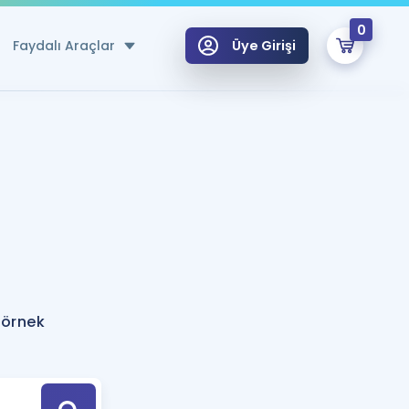
0
Faydalı Araçlar
Üye Girişi
klar
n Ücretsiz Kaynaklar
 için Özel Sözlük
Sepetin Şu An Boş.
ma
uan Hesaplama Aracı
i Hoca ile seni sınava hazırlayacak onlarca eğitim seni bekliyor!
Şifremi Hatırlamıyorum
GİRİŞ YAP
 örnek
azırlananlar için Öneriler
kvimi
ÜYE DEĞİLİM
arı Tek Takvimde