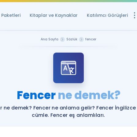
Paketleri
Kitaplar ve Kaynaklar
Katılımcı Görüşleri
Ücretsiz Kayna
Ana Sayfa
Sözlük
fencer
YDS ve YÖKDİL içi
Sözlük
İngilizce Sınavları
Puan Hesapla
Fencer
ne demek?
YDS ve YÖKDİL P
Remz
Rehberlik Aracı
r ne demek? Fencer ne anlama gelir? Fencer İngilizce
YDS ve YÖKDİL'e H
cümle. Fencer eş anlamlıları.
ÖSYM Sınav Ta
Tüm ÖSYM Sınavl