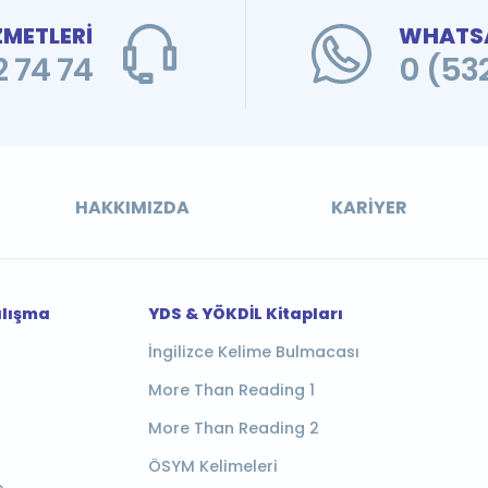
ZMETLERİ
WHATSA
 74 74
0 (53
HAKKIMIZDA
KARIYER
alışma
YDS & YÖKDİL Kitapları
İngilizce Kelime Bulmacası
More Than Reading 1
More Than Reading 2
ÖSYM Kelimeleri