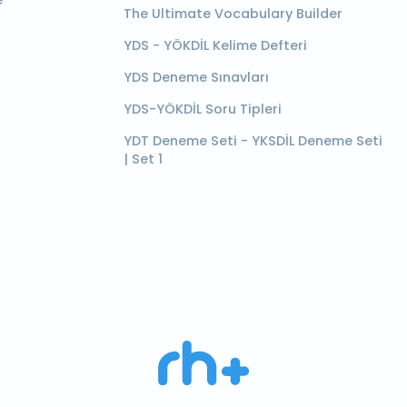
e
The Ultimate Vocabulary Builder
YDS - YÖKDİL Kelime Defteri
YDS Deneme Sınavları
YDS-YÖKDİL Soru Tipleri
YDT Deneme Seti - YKSDİL Deneme Seti
| Set 1