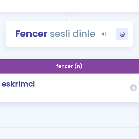
Kampanyalar
Eğitim ve Kitaplar
Blog
Fencer
sesli dinle
YDS - YÖKDİL Tüm S
İngilizce Gram
İngilizce Gramer
fencer (n)
eskrimci