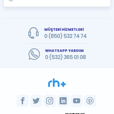
MÜŞTERİ HİZMETLERİ
0 (850) 532 74 74
WHATSAPP YARDIM
0 (532) 365 01 08