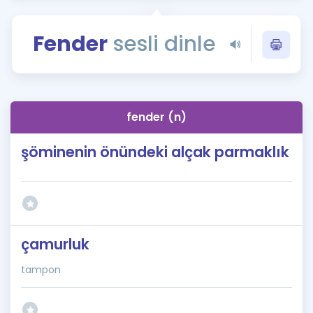
Puan Hesaplama
Fender
sesli dinle
Rehberlik Aracı
ÖSYM Sınav Takvimi
Kampanyalar
fender (n)
Blog
şöminenin önündeki alçak parmaklık
İngilizce Gramer
çamurluk
tampon