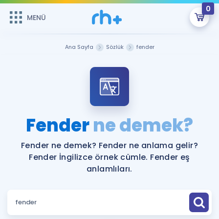
0
MENÜ
MENÜ
Üye Girişi
Ana Sayfa
Sözlük
fender
Online Dersler
Sepetin Şu An Boş.
Çalışma Paketleri
Remzi Hoca ile seni sınava hazırlayacak onlarca eğitim seni
bekliyor!
Kitaplar ve Kaynaklar
GİRİŞ YAP
Fender
ne demek?
Katılımcı Görüşleri
Şifremi Hatırlamıyorum
Fender ne demek? Fender ne anlama gelir?
Fender İngilizce örnek cümle. Fender eş
ÜYE DEĞİLİM
Faydalı Araçlar
anlamlıları.
Ücretsiz Kaynaklar
Blog
İngilizce Gramer
Hakkımızda
Kariyer
Sözlük
Soru & Cevap
İletişim